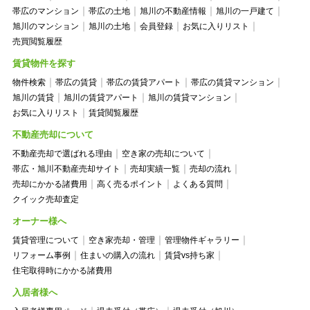
帯広のマンション
帯広の土地
旭川の不動産情報
旭川の一戸建て
旭川のマンション
旭川の土地
会員登録
お気に入りリスト
売買閲覧履歴
賃貸物件を探す
物件検索
帯広の賃貸
帯広の賃貸アパート
帯広の賃貸マンション
旭川の賃貸
旭川の賃貸アパート
旭川の賃貸マンション
お気に入りリスト
賃貸閲覧履歴
不動産売却について
不動産売却で選ばれる理由
空き家の売却について
帯広・旭川不動産売却サイト
売却実績一覧
売却の流れ
売却にかかる諸費用
高く売るポイント
よくある質問
クイック売却査定
オーナー様へ
賃貸管理について
空き家売却・管理
管理物件ギャラリー
リフォーム事例
住まいの購入の流れ
賃貸vs持ち家
住宅取得時にかかる諸費用
入居者様へ