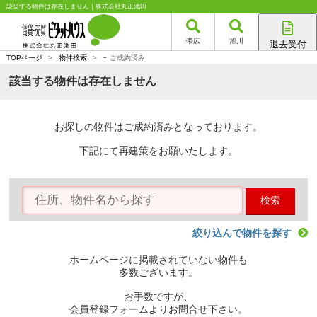
該当する物件は存在しません｜株式会社丸正池田
帯広
旭川
退去受付
-
帯広店
TOPページ
>
物件検索
>
ご成約済み
旭川店
該当する物件は存在しません
お探しの物件はご成約済みとなっております。
下記にて再建策をお願いたします。
検索
絞り込んで物件を探す
ホームページに掲載されていない物件も
多数ございます。
お手数ですが、
会員登録フォームよりお問合せ下さい。