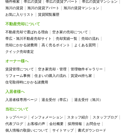
物件検索
帯広の賃貸
帯広の賃貸アパート
帯広の賃貸マンション
旭川の賃貸
旭川の賃貸アパート
旭川の賃貸マンション
お気に入りリスト
賃貸閲覧履歴
不動産売却について
不動産売却で選ばれる理由
空き家の売却について
帯広・旭川不動産売却サイト
売却実績一覧
売却の流れ
売却にかかる諸費用
高く売るポイント
よくある質問
クイック売却査定
オーナー様へ
賃貸管理について
空き家売却・管理
管理物件ギャラリー
リフォーム事例
住まいの購入の流れ
賃貸vs持ち家
住宅取得時にかかる諸費用
入居者様へ
入居者様専用ページ
退去受付（帯広）
退去受付（旭川）
当社について
トップページ
インフォメーション
スタッフ紹介
スタッフブログ
代表ブログ
お客様の声
会社概要
採用情報
お問合せ
個人情報の取扱いについて
サイトマップ
書式ダウンロード