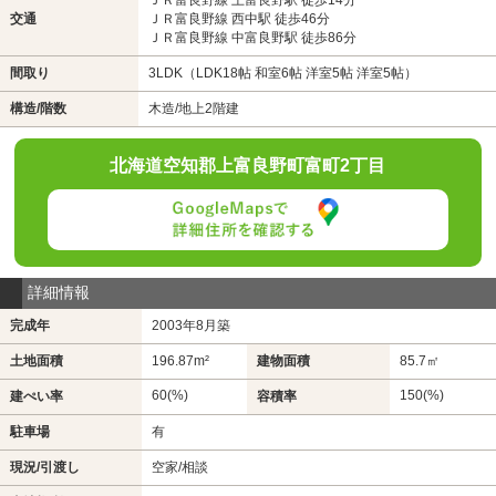
交通
ＪＲ富良野線 西中駅 徒歩46分
ＪＲ富良野線 中富良野駅 徒歩86分
間取り
3LDK（LDK18帖 和室6帖 洋室5帖 洋室5帖）
構造/階数
木造/地上2階建
北海道空知郡上富良野町富町2丁目
詳細情報
完成年
2003年8月築
土地面積
196.87m²
建物面積
85.7㎡
60(%)
150(%)
建ぺい率
容積率
駐車場
有
現況/引渡し
空家/相談