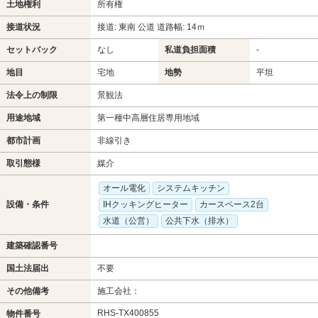
土地権利
所有権
接道状況
接道: 東南 公道 道路幅: 14ｍ
セットバック
なし
私道負担面積
-
地目
宅地
地勢
平坦
法令上の制限
景観法
用途地域
第一種中高層住居専用地域
都市計画
非線引き
取引態様
媒介
オール電化
システムキッチン
設備・条件
IHクッキングヒーター
カースペース2台
水道（公営）
公共下水（排水）
建築確認番号
国土法届出
不要
その他備考
施工会社：
RHS-TX400855
物件番号