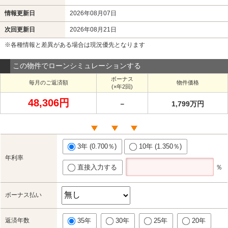
情報更新日
2026年08月07日
次回更新日
2026年08月21日
※各種情報と差異がある場合は現況優先となります
この物件でローンシミュレーションする
ボーナス
毎月のご返済額
物件価格
(×年2回)
48,306円
－
1,799万円
3年 (0.700％)
10年 (1.350％)
年利率
直接入力する
％
ボーナス払い
返済年数
35年
30年
25年
20年