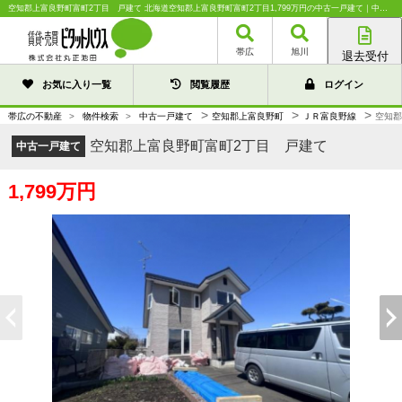
空知郡上富良野町富町2丁目 戸建て 北海道空知郡上富良野町富町2丁目1,799万円の中古一戸建て｜中古住宅や中古物件情報｜株式会社丸正池田
帯広
旭川
退去受付
帯広店
お気に入り一覧
閲覧履歴
ログイン
旭川店
>
>
>
帯広の不動産
>
物件検索
>
中古一戸建て
空知郡上富良野町
ＪＲ富良野線
空知郡
空知郡上富良野町富町2丁目 戸建て
中古一戸建て
1,799万円