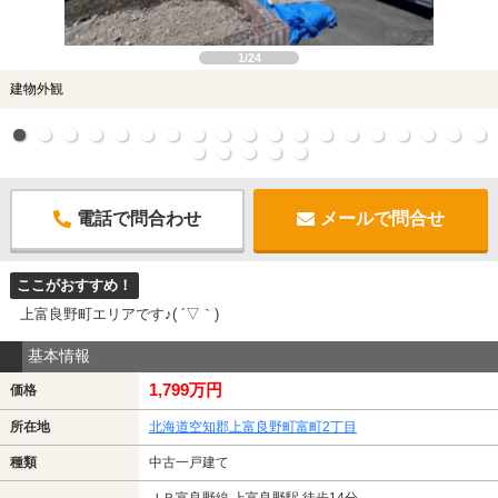
1/24
建物外観
電話で問合わせ
メールで問合せ
ここがおすすめ！
上富良野町エリアです♪( ´▽｀)
基本情報
1,799万円
価格
所在地
北海道空知郡上富良野町富町2丁目
種類
中古一戸建て
ＪＲ富良野線 上富良野駅 徒歩14分