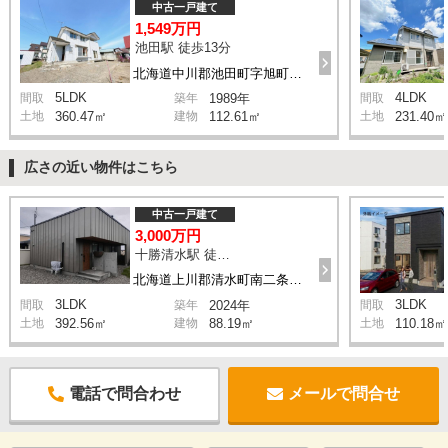
中古一戸建て
1,549万円
池田駅 徒歩13分
北海道中川郡池田町字旭町2丁目
5LDK
4LDK
間取
築年
1989年
間取
土地
360.47㎡
建物
112.61㎡
土地
231.40㎡
広さの近い物件はこちら
中古一戸建て
3,000万円
十勝清水駅 徒歩13分
北海道上川郡清水町南二条西6丁目
3LDK
3LDK
間取
築年
2024年
間取
土地
392.56㎡
建物
88.19㎡
土地
110.18㎡
電話で問合わせ
メールで問合せ