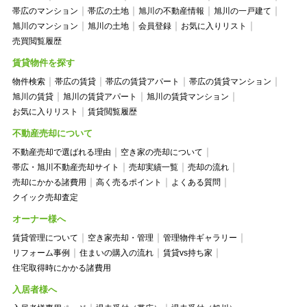
帯広のマンション
帯広の土地
旭川の不動産情報
旭川の一戸建て
旭川のマンション
旭川の土地
会員登録
お気に入りリスト
売買閲覧履歴
賃貸物件を探す
物件検索
帯広の賃貸
帯広の賃貸アパート
帯広の賃貸マンション
旭川の賃貸
旭川の賃貸アパート
旭川の賃貸マンション
お気に入りリスト
賃貸閲覧履歴
不動産売却について
不動産売却で選ばれる理由
空き家の売却について
帯広・旭川不動産売却サイト
売却実績一覧
売却の流れ
売却にかかる諸費用
高く売るポイント
よくある質問
クイック売却査定
オーナー様へ
賃貸管理について
空き家売却・管理
管理物件ギャラリー
リフォーム事例
住まいの購入の流れ
賃貸vs持ち家
住宅取得時にかかる諸費用
入居者様へ