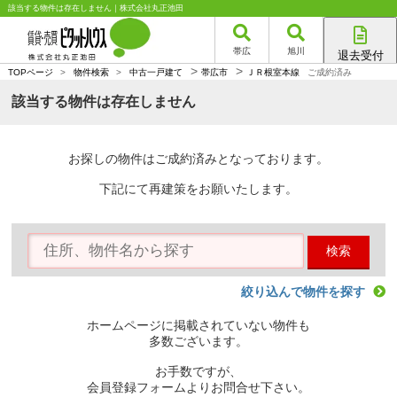
該当する物件は存在しません｜株式会社丸正池田
帯広
旭川
退去受付
>
>
帯広店
TOPページ
>
物件検索
>
中古一戸建て
帯広市
ＪＲ根室本線
ご成約済み
旭川店
該当する物件は存在しません
お探しの物件はご成約済みとなっております。
下記にて再建策をお願いたします。
検索
絞り込んで物件を探す
ホームページに掲載されていない物件も
多数ございます。
お手数ですが、
会員登録フォームよりお問合せ下さい。