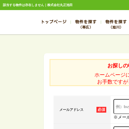
該当する物件は存在しません｜株式会社丸正池田
トップページ
物件を探す
物件を探す
（帯広）
（旭川）
総合お問合せ
お知らせ
賃貸管理について
選ばれる理由
管理のお問合せ
スタッフ紹介
帯広
旭川
帯広
旭川
お探しの
帯広
旭川
ホームページ
帯広
旭川
お手数ですが
帯広
旭川
必須
メールアドレス
※メー