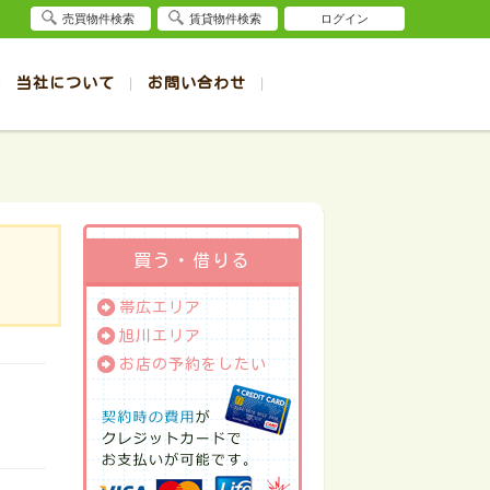
売買物件検索
賃貸物件検索
ログイン
当社について
お問い合わせ
賃貸
賃貸
サイト
事例
退去受付（帯広店）
会社概要
クイック売却査定
お問合せ
退去受付（旭川店）
採用情報
一覧
一覧
帯広の1R～1K賃貸
旭川の1R～1K賃貸
ート
ート
帯広の1DK～1LDK賃貸
旭川の1DK～1LDK賃貸
ション
ション
帯広の2K～2LDK賃貸
旭川の2K～2LDK賃貸
買う・借りる
建て
建て
帯広の3K～3LDK賃貸
旭川の3K～3LDK賃貸
帯広エリア
所
所
帯広の4K以上賃貸
旭川の4K以上賃貸
旭川エリア
お店の予約をしたい