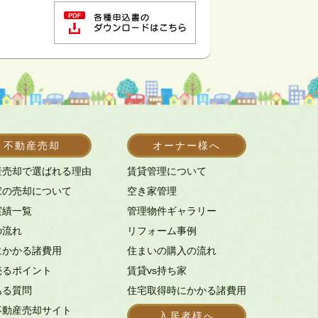
不動産売却
オーナー様へ
産売却で選ばれる理由
賃貸管理について
家の売却について
空き家管理
実績一覧
管理物件ギャラリー
の流れ
リフォーム事例
にかかる諸費用
住まいの購入の流れ
売るポイント
賃貸vs持ち家
ある質問
住宅取得時にかかる諸費用
不動産売却サイト
入居者様へ