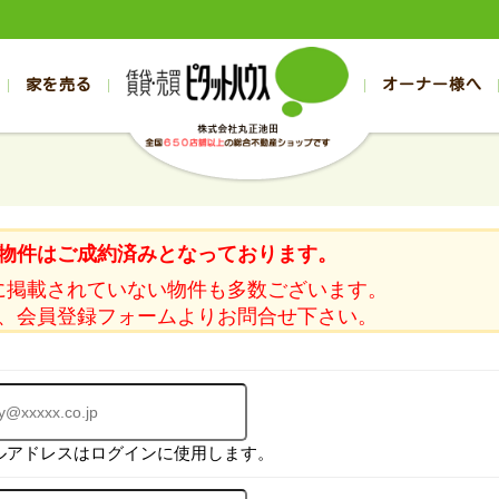
家を売る
オーナー様へ
売買
売買
売却実績一覧
空き家管理
スタッフブログ
売却のお問合せ
管理物件ギャラリー
売却のご相談
入居者様ページ
お客様の声
不動産売却査定
リフォーム
の売買物件一覧
の売買物件一覧
帯広の1000万円以下
旭川の1000万円以下
帯広の賃貸物件
旭川の賃貸物件
の新築一戸建て
の新築一戸建て
帯広の1000万～2000万円
旭川の1000万～2000万円
帯広の賃貸アパ
旭川の賃貸アパ
物件はご成約済みとなっております。
の中古一戸建て
の中古一戸建て
帯広の2000万～3000万円
旭川の2000万～3000万円
帯広の賃貸マン
旭川の賃貸マン
に掲載されていない物件も多数ございます。
の土地
の土地
帯広の3000万～4000万円
旭川の3000万～4000万円
帯広の賃貸一戸
旭川の賃貸一戸
、会員登録フォームよりお問合せ下さい。
の中古マンション
の中古マンション
帯広の4000万以上
旭川の4000万以上
帯広の賃貸事務
旭川の賃貸事務
ルアドレスはログインに使用します。