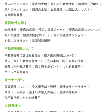
帯広のマンション
帯広の土地
旭川の不動産情報
旭川の一戸建て
旭川のマンション
旭川の土地
会員登録
お気に入りリスト
売買閲覧履歴
賃貸物件を探す
物件検索
帯広の賃貸
帯広の賃貸アパート
帯広の賃貸マンション
旭川の賃貸
旭川の賃貸アパート
旭川の賃貸マンション
お気に入りリスト
賃貸閲覧履歴
不動産売却について
不動産売却で選ばれる理由
空き家の売却について
帯広・旭川不動産売却サイト
売却実績一覧
売却の流れ
売却にかかる諸費用
高く売るポイント
よくある質問
クイック売却査定
オーナー様へ
賃貸管理について
空き家売却・管理
管理物件ギャラリー
リフォーム事例
住まいの購入の流れ
賃貸vs持ち家
住宅取得時にかかる諸費用
入居者様へ