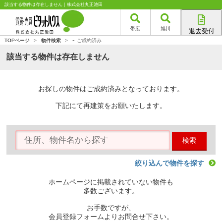
該当する物件は存在しません｜株式会社丸正池田
帯広
旭川
退去受付
-
帯広店
TOPページ
>
物件検索
>
ご成約済み
旭川店
該当する物件は存在しません
お探しの物件はご成約済みとなっております。
下記にて再建策をお願いたします。
検索
絞り込んで物件を探す
ホームページに掲載されていない物件も
多数ございます。
お手数ですが、
会員登録フォームよりお問合せ下さい。