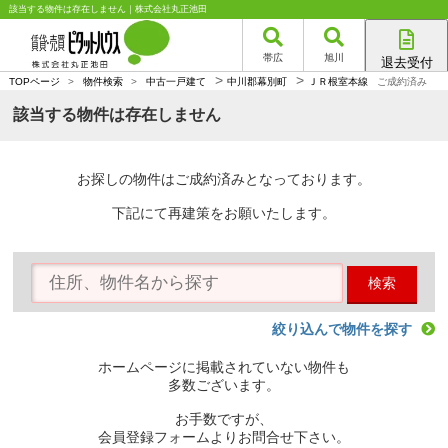
該当する物件は存在しません｜株式会社丸正池田
帯広
旭川
退去受付
>
>
帯広店
TOPページ
>
物件検索
>
中古一戸建て
中川郡幕別町
ＪＲ根室本線
ご成約済み
旭川店
該当する物件は存在しません
お探しの物件はご成約済みとなっております。
下記にて再建策をお願いたします。
検索
絞り込んで物件を探す
ホームページに掲載されていない物件も
多数ございます。
お手数ですが、
会員登録フォームよりお問合せ下さい。