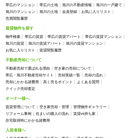
帯広のマンション
帯広の土地
旭川の不動産情報
旭川の一戸建て
旭川のマンション
旭川の土地
会員登録
お気に入りリスト
売買閲覧履歴
賃貸物件を探す
物件検索
帯広の賃貸
帯広の賃貸アパート
帯広の賃貸マンション
旭川の賃貸
旭川の賃貸アパート
旭川の賃貸マンション
お気に入りリスト
賃貸閲覧履歴
不動産売却について
不動産売却で選ばれる理由
空き家の売却について
帯広・旭川不動産売却サイト
売却実績一覧
売却の流れ
売却にかかる諸費用
高く売るポイント
よくある質問
クイック売却査定
オーナー様へ
賃貸管理について
空き家売却・管理
管理物件ギャラリー
リフォーム事例
住まいの購入の流れ
賃貸vs持ち家
住宅取得時にかかる諸費用
入居者様へ