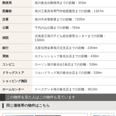
郵便局
旭川春光台郵便局までの距離：353m
図書館
旭川工業高等専門学校図書室までの距離：1167m
交番
旭川中央警察署までの距離：7205m
公園
千代の山公園までの距離：763m
北海道立旭川子ども総合療育センターまでの距離：
病院
1300m
銀行
北星信用金庫旭川北支店までの距離：2264m
買物
ホクレンショップ春光台店までの距離：438m
コンビニ
ローソン旭川春光台1条店までの距離：539m
ドラッグストア
ツルハドラッグ旭川春光台店までの距離：538m
ショッピング施設
ホームセンター
ケーズデンキ旭川春光店までの距離：3613m
この物件を見た人はこの物件も見ています
同じ価格帯の物件はこちら