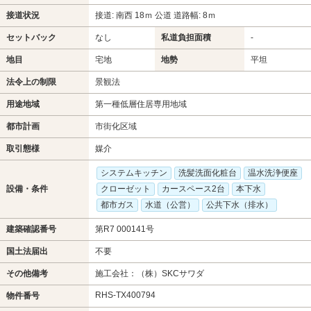
接道状況
接道: 南西 18ｍ 公道 道路幅: 8ｍ
セットバック
なし
私道負担面積
-
地目
宅地
地勢
平坦
法令上の制限
景観法
用途地域
第一種低層住居専用地域
都市計画
市街化区域
取引態様
媒介
システムキッチン
洗髪洗面化粧台
温水洗浄便座
設備・条件
クローゼット
カースペース2台
本下水
都市ガス
水道（公営）
公共下水（排水）
建築確認番号
第R7 000141号
国土法届出
不要
その他備考
施工会社：（株）SKCサワダ
RHS-TX400794
物件番号