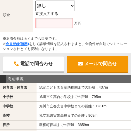
直接入力する
頭金
万円
※返済金額はあくまでも目安です。
※
会員登録(無料)
をして詳細情報を記入されますと、全物件が自動でシミュレー
ションされとても便利になります。
電話で問合わせ
メールで問合せ
周辺環境
保育園・保育園
認定こども園百華幼稚園までの距離：437m
小学校
旭川市立高台小学校までの距離：795m
中学校
旭川市立春光台中学校までの距離：1281m
高校
私立旭川実業高校までの距離：909m
役所
鷹栖町役場までの距離：3859m