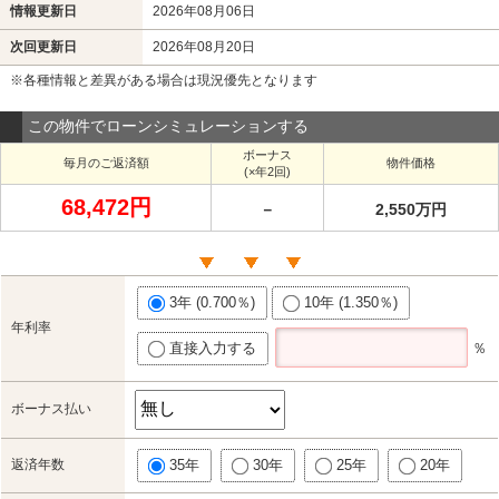
情報更新日
2026年08月06日
次回更新日
2026年08月20日
※各種情報と差異がある場合は現況優先となります
この物件でローンシミュレーションする
ボーナス
毎月のご返済額
物件価格
(×年2回)
68,472円
－
2,550万円
3年 (0.700％)
10年 (1.350％)
年利率
直接入力する
％
ボーナス払い
返済年数
35年
30年
25年
20年