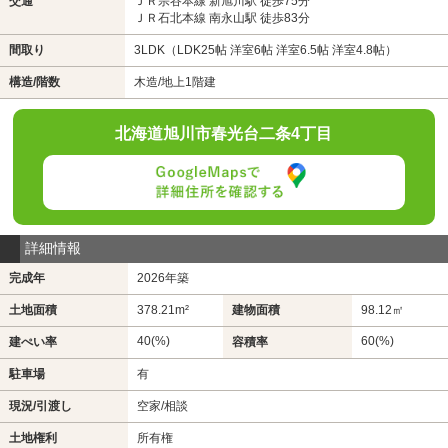
交通
ＪＲ宗谷本線 新旭川駅 徒歩75分
ＪＲ石北本線 南永山駅 徒歩83分
間取り
3LDK（LDK25帖 洋室6帖 洋室6.5帖 洋室4.8帖）
構造/階数
木造/地上1階建
北海道旭川市春光台二条4丁目
詳細情報
完成年
2026年築
土地面積
378.21m²
建物面積
98.12㎡
40(%)
60(%)
建ぺい率
容積率
駐車場
有
現況/引渡し
空家/相談
土地権利
所有権