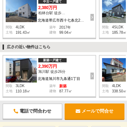
中古一戸建て
2,380万円
柏林台駅 徒歩13分
北海道帯広市西十七条北2丁目
4LDK
4SLDK
間取
築年
2017年
間取
土地
191.43㎡
建物
99.04㎡
土地
185.78㎡
広さの近い物件はこちら
新築一戸建て
2,390万円
旭川駅 徒歩26分
北海道旭川市九条通1丁目
3LDK
4LDK
間取
築年
新築
間取
土地
110.18㎡
建物
87.77㎡
土地
338.50㎡
電話で問合わせ
メールで問合せ