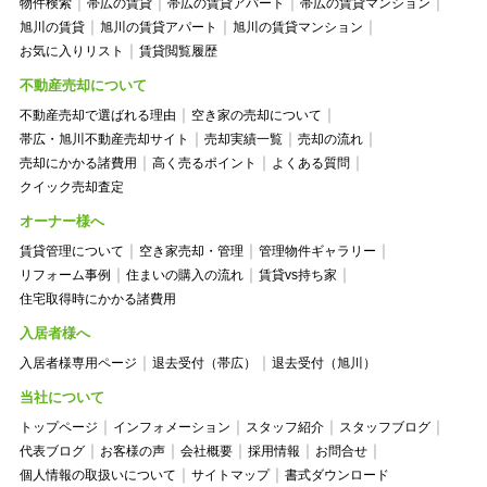
物件検索
帯広の賃貸
帯広の賃貸アパート
帯広の賃貸マンション
旭川の賃貸
旭川の賃貸アパート
旭川の賃貸マンション
お気に入りリスト
賃貸閲覧履歴
不動産売却について
不動産売却で選ばれる理由
空き家の売却について
帯広・旭川不動産売却サイト
売却実績一覧
売却の流れ
売却にかかる諸費用
高く売るポイント
よくある質問
クイック売却査定
オーナー様へ
賃貸管理について
空き家売却・管理
管理物件ギャラリー
リフォーム事例
住まいの購入の流れ
賃貸vs持ち家
住宅取得時にかかる諸費用
入居者様へ
入居者様専用ページ
退去受付（帯広）
退去受付（旭川）
当社について
トップページ
インフォメーション
スタッフ紹介
スタッフブログ
代表ブログ
お客様の声
会社概要
採用情報
お問合せ
個人情報の取扱いについて
サイトマップ
書式ダウンロード