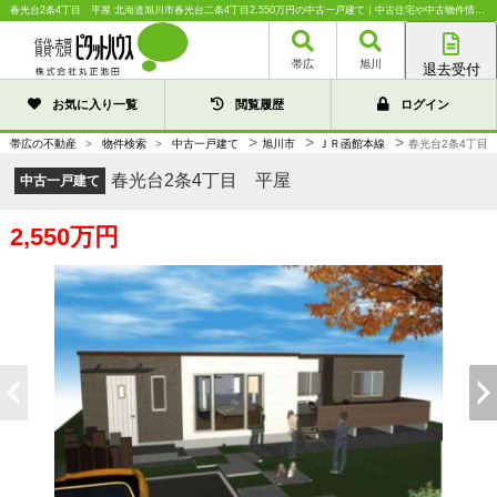
春光台2条4丁目 平屋 北海道旭川市春光台二条4丁目2,550万円の中古一戸建て｜中古住宅や中古物件情報｜株式会社丸正池田
帯広
旭川
退去受付
帯広店
お気に入り一覧
閲覧履歴
ログイン
旭川店
>
>
>
帯広の不動産
>
物件検索
>
中古一戸建て
旭川市
ＪＲ函館本線
春光台2条4丁目
春光台2条4丁目 平屋
中古一戸建て
2,550万円