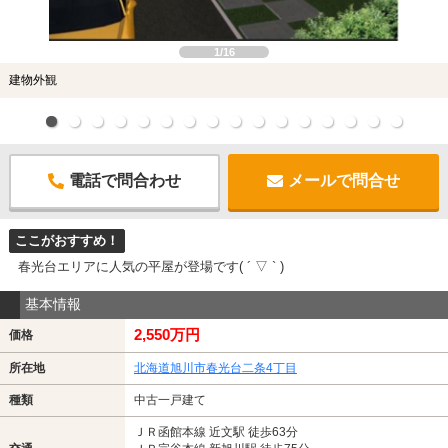
1/16
建物外観
電話で問合わせ
メールで問合せ
ここがおすすめ！
春光台エリアに人気の平屋が登場です( ´ ▽ ` )
基本情報
2,550万円
価格
所在地
北海道旭川市春光台二条4丁目
種類
中古一戸建て
ＪＲ函館本線 近文駅 徒歩63分