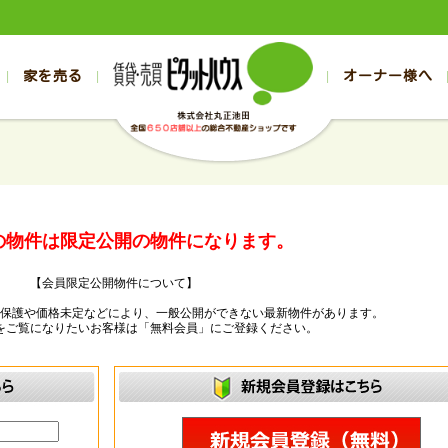
家を売る
オーナー様へ
売買
売買
売却実績一覧
空き家管理
スタッフブログ
売却のお問合せ
管理物件ギャラリー
売却のご相談
入居者様ページ
お客様の声
不動産売却査定
リフォーム
の売買物件一覧
の売買物件一覧
帯広の1000万円以下
旭川の1000万円以下
帯広の賃貸物件
旭川の賃貸物件
の新築一戸建て
の新築一戸建て
帯広の1000万～2000万円
旭川の1000万～2000万円
帯広の賃貸アパ
旭川の賃貸アパ
の中古一戸建て
の中古一戸建て
帯広の2000万～3000万円
旭川の2000万～3000万円
帯広の賃貸マン
旭川の賃貸マン
の物件は限定公開の物件になります。
の土地
の土地
帯広の3000万～4000万円
旭川の3000万～4000万円
帯広の賃貸一戸
旭川の賃貸一戸
【会員限定公開物件について】
の中古マンション
の中古マンション
帯広の4000万以上
旭川の4000万以上
帯広の賃貸事務
旭川の賃貸事務
ー保護や価格未定などにより、一般公開ができない最新物件があります。
をご覧になりたいお客様は「無料会員」にご登録ください。