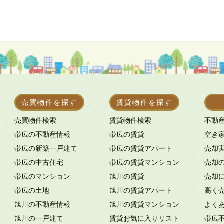
売買物件を探す
賃貸物件を探す
売買物件検索
賃貸物件検索
不動
帯広の不動産情報
帯広の賃貸
空き
帯広の新築一戸建て
帯広の賃貸アパート
売却
帯広の中古住宅
帯広の賃貸マンション
売却
帯広のマンション
旭川の賃貸
売却
帯広の土地
旭川の賃貸アパート
高く
旭川の不動産情報
旭川の賃貸マンション
よく
旭川の一戸建て
賃貸お気に入りリスト
帯広