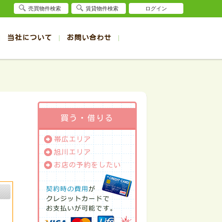
売買物件検索
賃貸物件検索
ログイン
当社について
お問い合わせ
賃貸
賃貸
サイト
事例
退去受付（帯広店）
会社概要
クイック売却査定
お問合せ
退去受付（旭川店）
採用情報
一覧
一覧
帯広の1R～1K賃貸
旭川の1R～1K賃貸
ート
ート
帯広の1DK～1LDK賃貸
旭川の1DK～1LDK賃貸
ション
ション
帯広の2K～2LDK賃貸
旭川の2K～2LDK賃貸
買う・借りる
建て
建て
帯広の3K～3LDK賃貸
旭川の3K～3LDK賃貸
帯広エリア
所
所
帯広の4K以上賃貸
旭川の4K以上賃貸
旭川エリア
お店の予約をしたい