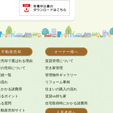
不動産売却
オーナー様へ
産売却で選ばれる理由
賃貸管理について
家の売却について
空き家管理
実績一覧
管理物件ギャラリー
の流れ
リフォーム事例
にかかる諸費用
住まいの購入の流れ
売るポイント
賃貸vs持ち家
ある質問
住宅取得時にかかる諸費用
不動産売却サイト
入居者様へ