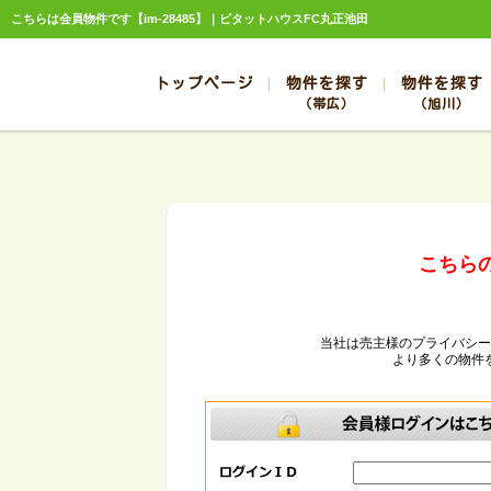
こちらは会員物件です【im-28485】｜ピタットハウスFC丸正池田
トップページ
物件を探す
物件を探す
（帯広）
（旭川）
総合お問合せ
お知らせ
賃貸管理について
選ばれる理由
管理のお問合せ
スタッフ紹介
帯広
旭川
帯広
旭川
帯広
旭川
こちら
帯広
旭川
帯広
旭川
当社は売主様のプライバシ
より多くの物件