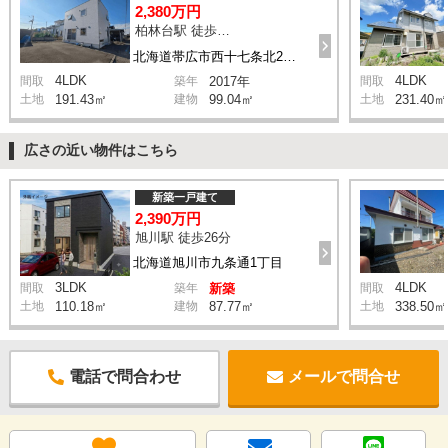
2,380万円
柏林台駅 徒歩13分
北海道帯広市西十七条北2丁目
4LDK
4LDK
間取
築年
2017年
間取
土地
191.43㎡
建物
99.04㎡
土地
231.40㎡
広さの近い物件はこちら
新築一戸建て
2,390万円
旭川駅 徒歩26分
北海道旭川市九条通1丁目
3LDK
4LDK
間取
築年
新築
間取
土地
110.18㎡
建物
87.77㎡
土地
338.50㎡
電話で問合わせ
メールで問合せ