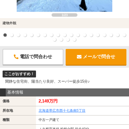
1/23
建物外観
電話で問合わせ
メールで問合せ
ここがおすすめ！
閑静な住宅街、陽当たり良好、スーパー徒歩15分♪
基本情報
2,149万円
価格
所在地
北海道帯広市西十七条南5丁目
種類
中古一戸建て
ＪＲ根室本線 柏林台駅 徒歩40分