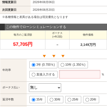
情報更新日
2026年08月06日
次回更新日
2026年08月20日
※各種情報と差異がある場合は現況優先となります
この物件でローンシミュレーションする
ボーナス
毎月のご返済額
物件価格
(×年2回)
57,705円
－
2,149万円
3年 (0.700％)
10年 (1.350％)
年利率
直接入力する
％
ボーナス払い
返済年数
35年
30年
25年
20年