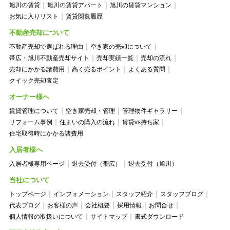
旭川の賃貸
旭川の賃貸アパート
旭川の賃貸マンション
お気に入りリスト
賃貸閲覧履歴
不動産売却について
不動産売却で選ばれる理由
空き家の売却について
帯広・旭川不動産売却サイト
売却実績一覧
売却の流れ
売却にかかる諸費用
高く売るポイント
よくある質問
クイック売却査定
オーナー様へ
賃貸管理について
空き家売却・管理
管理物件ギャラリー
リフォーム事例
住まいの購入の流れ
賃貸vs持ち家
住宅取得時にかかる諸費用
入居者様へ
入居者様専用ページ
退去受付（帯広）
退去受付（旭川）
当社について
トップページ
インフォメーション
スタッフ紹介
スタッフブログ
代表ブログ
お客様の声
会社概要
採用情報
お問合せ
個人情報の取扱いについて
サイトマップ
書式ダウンロード