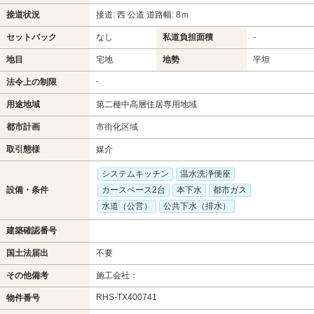
接道状況
接道: 西 公道 道路幅: 8ｍ
セットバック
なし
私道負担面積
-
地目
宅地
地勢
平坦
-
法令上の制限
用途地域
第二種中高層住居専用地域
都市計画
市街化区域
取引態様
媒介
システムキッチン
温水洗浄便座
設備・条件
カースペース2台
本下水
都市ガス
水道（公営）
公共下水（排水）
建築確認番号
国土法届出
不要
その他備考
施工会社：
RHS-TX400741
物件番号