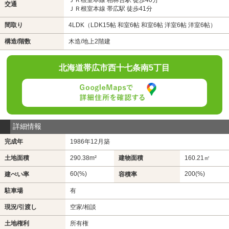
交通
ＪＲ根室本線 帯広駅 徒歩41分
間取り
4LDK（LDK15帖 和室6帖 和室6帖 洋室6帖 洋室6帖）
構造/階数
木造/地上2階建
北海道帯広市西十七条南5丁目
詳細情報
完成年
1986年12月築
土地面積
290.38m²
建物面積
160.21㎡
60(%)
200(%)
建ぺい率
容積率
駐車場
有
現況/引渡し
空家/相談
土地権利
所有権