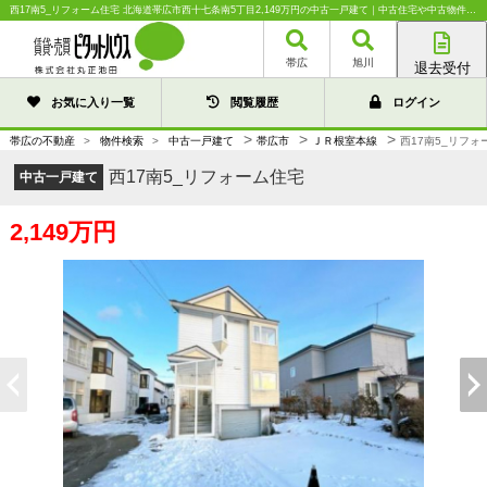
西17南5_リフォーム住宅 北海道帯広市西十七条南5丁目2,149万円の中古一戸建て｜中古住宅や中古物件情報｜株式会社丸正池田
帯広
旭川
退去受付
帯広店
お気に入り一覧
閲覧履歴
ログイン
旭川店
>
>
>
帯広の不動産
>
物件検索
>
中古一戸建て
帯広市
ＪＲ根室本線
西17南5_リフォ
西17南5_リフォーム住宅
中古一戸建て
2,149万円