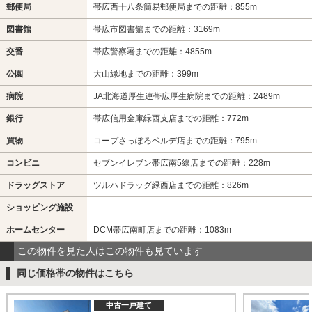
郵便局
帯広西十八条簡易郵便局までの距離：855m
図書館
帯広市図書館までの距離：3169m
交番
帯広警察署までの距離：4855m
公園
大山緑地までの距離：399m
病院
JA北海道厚生連帯広厚生病院までの距離：2489m
銀行
帯広信用金庫緑西支店までの距離：772m
買物
コープさっぽろベルデ店までの距離：795m
コンビニ
セブンイレブン帯広南5線店までの距離：228m
ドラッグストア
ツルハドラッグ緑西店までの距離：826m
ショッピング施設
ホームセンター
DCM帯広南町店までの距離：1083m
この物件を見た人はこの物件も見ています
同じ価格帯の物件はこちら
中古一戸建て