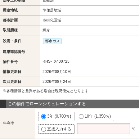
法令上の制限
景観法
用途地域
準住居地域
都市計画
市街化区域
取引態様
媒介
設備・条件
都市ガス
建築確認番号
RHS-TX400725
物件番号
情報更新日
2026年08月10日
次回更新日
2026年08月24日
※各種情報と差異がある場合は現況優先となります
この物件でローンシミュレーションする
3年 (0.700％)
10年 (1.350％)
年利率
直接入力する
％