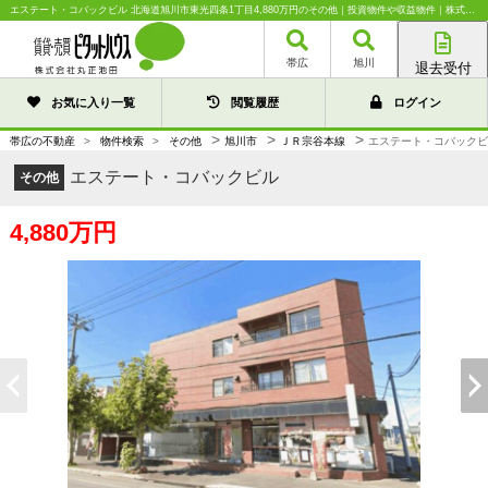
エステート・コバックビル 北海道旭川市東光四条1丁目4,880万円のその他｜投資物件や収益物件｜株式会社丸正池田
帯広
旭川
退去受付
帯広店
お気に入り一覧
閲覧履歴
ログイン
旭川店
>
>
>
帯広の不動産
>
物件検索
>
その他
旭川市
ＪＲ宗谷本線
エステート・コバックビ
エステート・コバックビル
その他
4,880万円