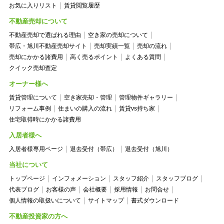
お気に入りリスト
賃貸閲覧履歴
不動産売却について
不動産売却で選ばれる理由
空き家の売却について
帯広・旭川不動産売却サイト
売却実績一覧
売却の流れ
売却にかかる諸費用
高く売るポイント
よくある質問
クイック売却査定
オーナー様へ
賃貸管理について
空き家売却・管理
管理物件ギャラリー
リフォーム事例
住まいの購入の流れ
賃貸vs持ち家
住宅取得時にかかる諸費用
入居者様へ
入居者様専用ページ
退去受付（帯広）
退去受付（旭川）
当社について
トップページ
インフォメーション
スタッフ紹介
スタッフブログ
代表ブログ
お客様の声
会社概要
採用情報
お問合せ
個人情報の取扱いについて
サイトマップ
書式ダウンロード
不動産投資家の方へ