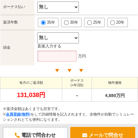
ボーナス払い
返済年数
35年
30年
25年
20年
直接入力する
頭金
万円
ボーナス
毎月のご返済額
物件価格
(×年2回)
131,038円
－
4,880万円
※返済金額はあくまでも目安です。
※
会員登録(無料)
をして詳細情報を記入されますと、全物件が自動でシミュレー
ションされとても便利になります。
電話で問合わせ
メールで問合せ