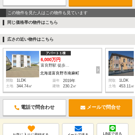
この物件を見た人はこの物件も見ています
同じ価格帯の物件はこちら
広さの近い物件はこちら
アパート１棟
6,000万円
富良野駅 徒歩22分
北海道富良野市南麻町
1LDK
1LDK
間取
築年
2019年
間取
土地
344.74㎡
建物
230.2㎡
土地
453.11㎡
電話で問合わせ
メールで問合せ
LINEで送る
お気に入りに登録する
メールで送る