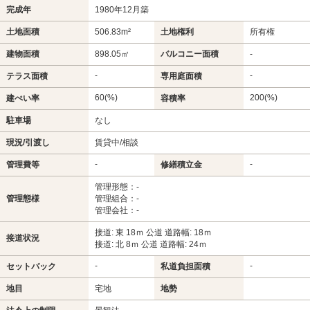
完成年
1980年12月築
土地面積
506.83m²
土地権利
所有権
建物面積
898.05㎡
バルコニー面積
-
-
-
テラス面積
専用庭面積
60(%)
200(%)
建ぺい率
容積率
駐車場
なし
現況/引渡し
賃貸中/相談
-
-
管理費等
修繕積立金
管理形態：-
管理態様
管理組合：-
管理会社：-
接道: 東 18ｍ 公道 道路幅: 18ｍ
接道状況
接道: 北 8ｍ 公道 道路幅: 24ｍ
-
-
セットバック
私道負担面積
地目
宅地
地勢