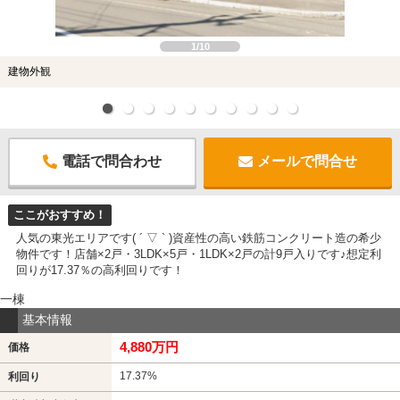
1/10
建物外観
電話で問合わせ
メールで問合せ
ここがおすすめ！
人気の東光エリアです( ´ ▽ ` )資産性の高い鉄筋コンクリート造の希少
物件です！店舗×2戸・3LDK×5戸・1LDK×2戸の計9戸入りです♪想定利
回りが17.37％の高利回りです！
一棟
基本情報
4,880万円
価格
17.37%
利回り