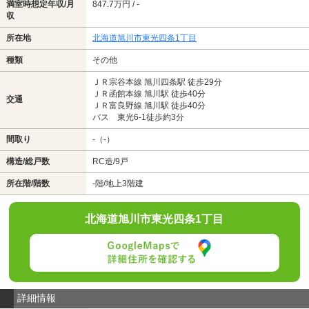
満室時想定年収/月
847.7万円 / -
収
所在地
北海道旭川市東光四条1丁目
種類
その他
ＪＲ宗谷本線 旭川四条駅 徒歩29分
ＪＲ函館本線 旭川駅 徒歩40分
交通
ＪＲ富良野線 旭川駅 徒歩40分
バス 東光6-1徒歩約3分
間取り
-（-）
構造/総戸数
RC造/9戸
所在階/階数
-階/地上3階建
北海道旭川市東光四条1丁目
詳細情報