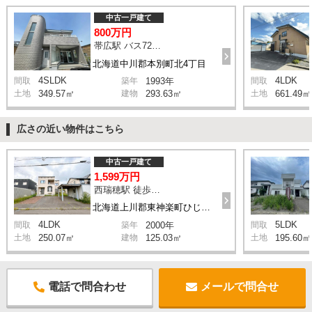
中古一戸建て
800万円
帯広駅 バス72分 停歩5分
北海道中川郡本別町北4丁目
4SLDK
4LDK
間取
築年
1993年
間取
土地
349.57㎡
建物
293.63㎡
土地
661.49㎡
広さの近い物件はこちら
中古一戸建て
1,599万円
西瑞穂駅 徒歩46分
北海道上川郡東神楽町ひじり野南三条4丁目
4LDK
5LDK
間取
築年
2000年
間取
土地
250.07㎡
建物
125.03㎡
土地
195.60㎡
電話で問合わせ
メールで問合せ