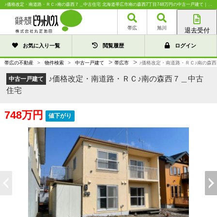
♪価格改定・南道路・ＲＣ♪南の森西７＿中古住宅 北海道帯広市南の森西7丁目748万円の中古一戸建て｜中古住宅や中古物件情報｜株式会社丸正池田
帯広
旭川
退去受付
帯広店
お気に入り一覧
閲覧履歴
ログイン
旭川店
>
>
帯広の不動産
>
物件検索
>
中古一戸建て
帯広市
♪価格改定・南道路・ＲＣ♪南の森
♪価格改定・南道路・ＲＣ♪南の森西７＿中古
中古一戸建て
住宅
748万円
値下がり