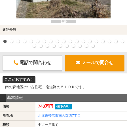
1/29
建物外観
電話で問合わせ
メールで問合せ
ここがおすすめ！
南の森地区の中古住宅、南道路の５ＬＤＫです。
基本情報
748万円
価格
値下がり
所在地
北海道帯広市南の森西7丁目
種類
中古一戸建て