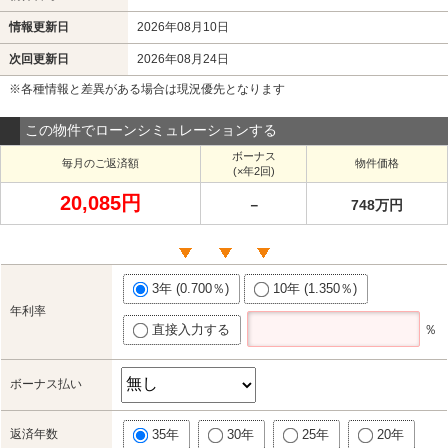
情報更新日
2026年08月10日
次回更新日
2026年08月24日
※各種情報と差異がある場合は現況優先となります
この物件でローンシミュレーションする
ボーナス
毎月のご返済額
物件価格
(×年2回)
20,085円
－
748万円
3年 (0.700％)
10年 (1.350％)
年利率
直接入力する
％
ボーナス払い
返済年数
35年
30年
25年
20年