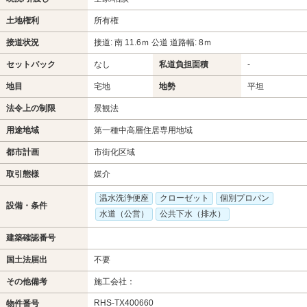
土地権利
所有権
接道状況
接道: 南 11.6ｍ 公道 道路幅: 8ｍ
セットバック
なし
私道負担面積
-
地目
宅地
地勢
平坦
法令上の制限
景観法
用途地域
第一種中高層住居専用地域
都市計画
市街化区域
取引態様
媒介
温水洗浄便座
クローゼット
個別プロパン
設備・条件
水道（公営）
公共下水（排水）
建築確認番号
国土法届出
不要
その他備考
施工会社：
RHS-TX400660
物件番号