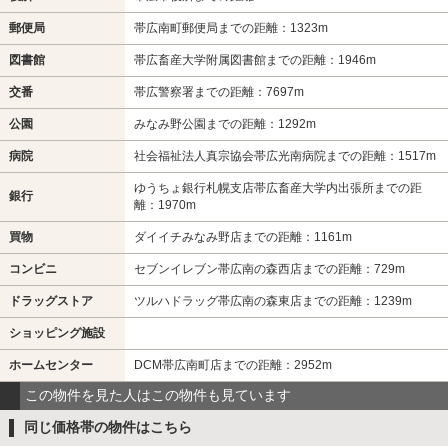
郵便局
帯広南町郵便局までの距離：1323m
図書館
帯広畜産大学附属図書館までの距離：1946m
交番
帯広警察署までの距離：7697m
公園
みなみ野公園までの距離：1292m
病院
社会福祉法人真宗協会帯広光南病院までの距離：1517m
ゆうちょ銀行札幌支店帯広畜産大学内出張所までの距
銀行
離：1970m
買物
ダイイチみなみ野店までの距離：1161m
コンビニ
セブンイレブン帯広南の森西店までの距離：729m
ドラッグストア
ツルハドラッグ帯広南の森東店までの距離：1239m
ショッピング施設
ホームセンター
DCM帯広南町店までの距離：2952m
この物件を見た人はこの物件も見ています
同じ価格帯の物件はこちら