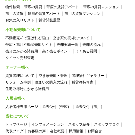
物件検索
帯広の賃貸
帯広の賃貸アパート
帯広の賃貸マンション
旭川の賃貸
旭川の賃貸アパート
旭川の賃貸マンション
お気に入りリスト
賃貸閲覧履歴
不動産売却について
不動産売却で選ばれる理由
空き家の売却について
帯広・旭川不動産売却サイト
売却実績一覧
売却の流れ
売却にかかる諸費用
高く売るポイント
よくある質問
クイック売却査定
オーナー様へ
賃貸管理について
空き家売却・管理
管理物件ギャラリー
リフォーム事例
住まいの購入の流れ
賃貸vs持ち家
住宅取得時にかかる諸費用
入居者様へ
入居者様専用ページ
退去受付（帯広）
退去受付（旭川）
当社について
トップページ
インフォメーション
スタッフ紹介
スタッフブログ
代表ブログ
お客様の声
会社概要
採用情報
お問合せ