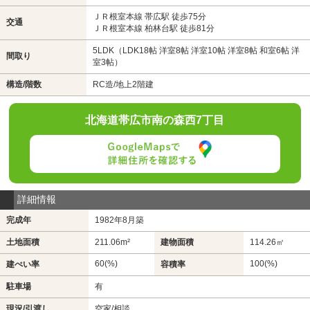
ＪＲ根室本線 帯広駅 徒歩75分
交通
ＪＲ根室本線 柏林台駅 徒歩81分
5LDK（LDK18帖 洋室8帖 洋室10帖 洋室8帖 和室6帖 洋
間取り
室3帖）
構造/階数
RC造/地上2階建
北海道帯広市南の森西7丁目
詳細情報
完成年
1982年8月築
土地面積
211.06m²
建物面積
114.26㎡
60(%)
100(%)
建ぺい率
容積率
駐車場
有
現況/引渡し
空家/相談