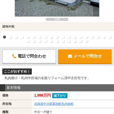
1/30
建物外観
電話で問合わせ
メールで問合せ
ここがおすすめ！
札内南小・札内中区域の全面リフォーム済中古住宅です。
基本情報
1,998万円
価格
値下がり
所在地
北海道中川郡幕別町札内桂町
種類
中古一戸建て