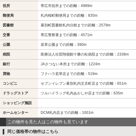
役所
帯広市役所までの距離：4989m
郵便局
札内桜町郵便局までの距離：835m
図書館
幕別町図書館札内分館までの距離：2579m
交番
帯広警察署までの距離：4571m
公園
若草公園までの距離：390m
病院
医療法人社団翔嶺館十勝の杜病院までの距離：2338m
銀行
JAさつない本所までの距離：1224m
買物
フクハラ若草店までの距離：519m
コンビニ
セブンイレブン幕別札内文京町店までの距離：651m
ドラッグストア
ツルハドラッグ札内あかしや店までの距離：635m
ショッピング施設
ホームセンター
DCM札内店までの距離：1001m
この物件を見た人はこの物件も見ています
同じ価格帯の物件はこちら