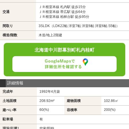
ＪＲ根室本線 札内駅 徒歩15分
交通
ＪＲ根室本線 帯広駅 徒歩64分
ＪＲ根室本線 柏林台駅 徒歩95分
間取り
3SLDK（LDK22帖 洋室7帖 洋室6帖 洋室6帖 S5帖）
構造/階数
木造/地上2階建
北海道中川郡幕別町札内桂町
詳細情報
完成年
1992年4月築
土地面積
208.92m²
建物面積
102.86㎡
60(%)
200(%)
建ぺい率
容積率
駐車場
有
現況/引渡し
空家/即時