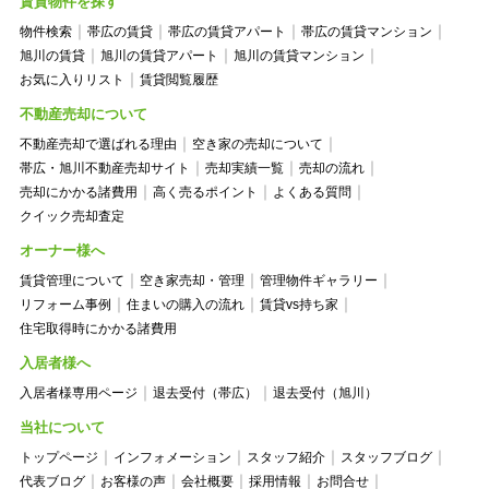
賃貸物件を探す
物件検索
帯広の賃貸
帯広の賃貸アパート
帯広の賃貸マンション
旭川の賃貸
旭川の賃貸アパート
旭川の賃貸マンション
お気に入りリスト
賃貸閲覧履歴
不動産売却について
不動産売却で選ばれる理由
空き家の売却について
帯広・旭川不動産売却サイト
売却実績一覧
売却の流れ
売却にかかる諸費用
高く売るポイント
よくある質問
クイック売却査定
オーナー様へ
賃貸管理について
空き家売却・管理
管理物件ギャラリー
リフォーム事例
住まいの購入の流れ
賃貸vs持ち家
住宅取得時にかかる諸費用
入居者様へ
入居者様専用ページ
退去受付（帯広）
退去受付（旭川）
当社について
トップページ
インフォメーション
スタッフ紹介
スタッフブログ
代表ブログ
お客様の声
会社概要
採用情報
お問合せ