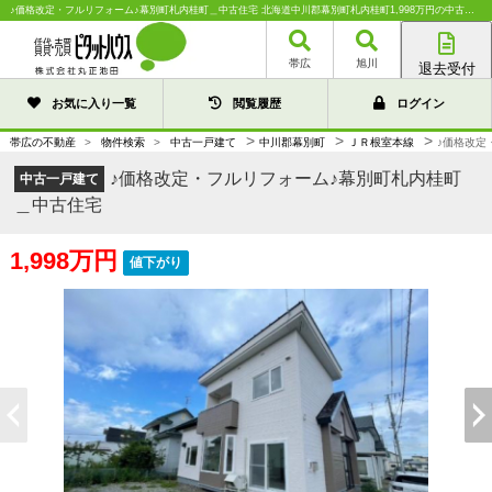
♪価格改定・フルリフォーム♪幕別町札内桂町＿中古住宅 北海道中川郡幕別町札内桂町1,998万円の中古一戸建て｜中古住宅や中古物件情報｜株式会社丸正池田
帯広
旭川
退去受付
帯広店
お気に入り一覧
閲覧履歴
ログイン
旭川店
>
>
>
帯広の不動産
>
物件検索
>
中古一戸建て
中川郡幕別町
ＪＲ根室本線
♪価格改定
♪価格改定・フルリフォーム♪幕別町札内桂町
中古一戸建て
＿中古住宅
1,998万円
値下がり