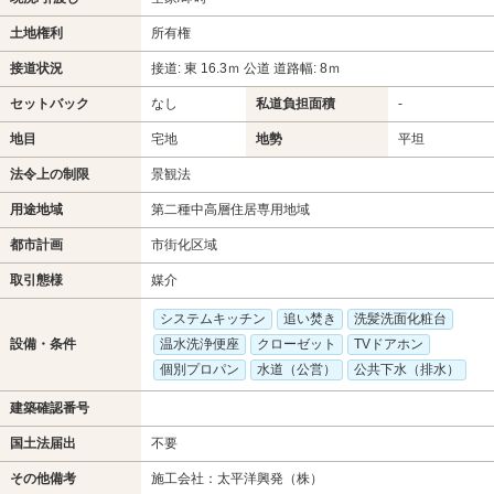
土地権利
所有権
接道状況
接道: 東 16.3ｍ 公道 道路幅: 8ｍ
セットバック
なし
私道負担面積
-
地目
宅地
地勢
平坦
法令上の制限
景観法
用途地域
第二種中高層住居専用地域
都市計画
市街化区域
取引態様
媒介
システムキッチン
追い焚き
洗髪洗面化粧台
設備・条件
温水洗浄便座
クローゼット
TVドアホン
個別プロパン
水道（公営）
公共下水（排水）
建築確認番号
国土法届出
不要
その他備考
施工会社：太平洋興発（株）