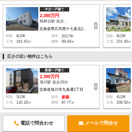
中古一戸建て
2,380万円
柏林台駅 徒歩13分
北海道帯広市西十七条北2丁目
4LDK
4LDK
間取
築年
2017年
間取
土地
191.43㎡
建物
99.04㎡
土地
231.40㎡
広さの近い物件はこちら
新築一戸建て
2,390万円
旭川駅 徒歩26分
北海道旭川市九条通1丁目
3LDK
4LDK
間取
築年
新築
間取
土地
110.18㎡
建物
87.77㎡
土地
338.50㎡
電話で問合わせ
メールで問合せ