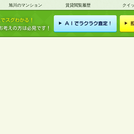
旭川のマンション
賃貸閲覧履歴
クイ
旭川の土地
上でスグわかる！
会員登録
お考えの方は必見です！
売買お気に入りリスト
売買閲覧履歴
しております。賃貸物件や売買物件をはじめ、賃貸管理や不動産売却など不動産に
ス帯広店、ピタットハウス帯広中央店、ピタットハウス旭川店と、道内3店舗で営
下さい。