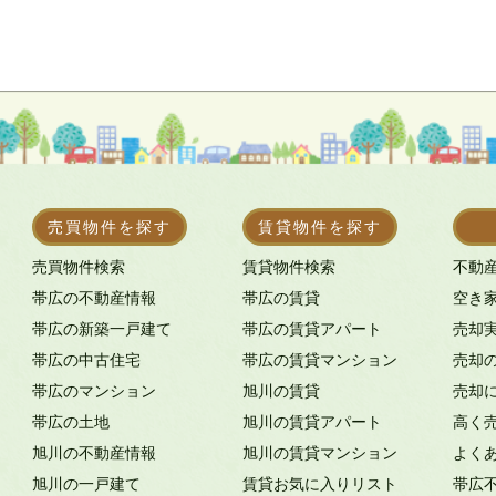
売買物件を探す
賃貸物件を探す
売買物件検索
賃貸物件検索
不動
帯広の不動産情報
帯広の賃貸
空き
帯広の新築一戸建て
帯広の賃貸アパート
売却
帯広の中古住宅
帯広の賃貸マンション
売却
帯広のマンション
旭川の賃貸
売却
帯広の土地
旭川の賃貸アパート
高く
旭川の不動産情報
旭川の賃貸マンション
よく
旭川の一戸建て
賃貸お気に入りリスト
帯広