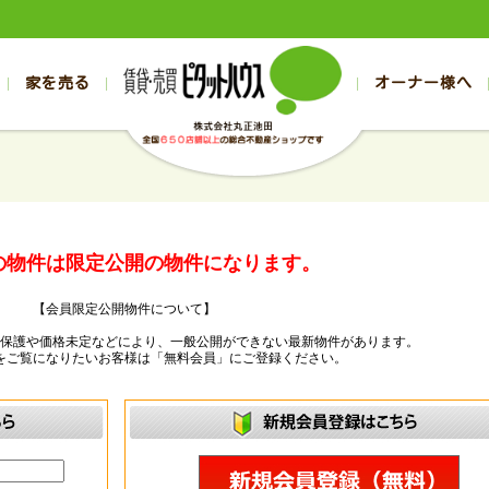
家を売る
オーナー様へ
売買
売買
売却実績一覧
空き家管理
スタッフブログ
売却のお問合せ
管理物件ギャラリー
売却のご相談
入居者様ページ
お客様の声
不動産売却査定
リフォーム
の売買物件一覧
の売買物件一覧
帯広の1000万円以下
旭川の1000万円以下
帯広の賃貸物件
旭川の賃貸物件
の新築一戸建て
の新築一戸建て
帯広の1000万～2000万円
旭川の1000万～2000万円
帯広の賃貸アパ
旭川の賃貸アパ
の中古一戸建て
の中古一戸建て
帯広の2000万～3000万円
旭川の2000万～3000万円
帯広の賃貸マン
旭川の賃貸マン
の物件は限定公開の物件になります。
の土地
の土地
帯広の3000万～4000万円
旭川の3000万～4000万円
帯広の賃貸一戸
旭川の賃貸一戸
【会員限定公開物件について】
の中古マンション
の中古マンション
帯広の4000万以上
旭川の4000万以上
帯広の賃貸事務
旭川の賃貸事務
ー保護や価格未定などにより、一般公開ができない最新物件があります。
をご覧になりたいお客様は「無料会員」にご登録ください。