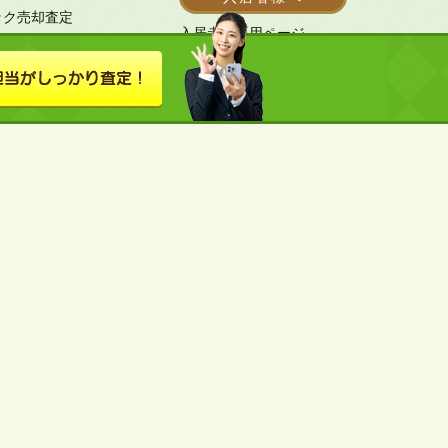
ック売却査定
入居者様専用ページ
- 退去受付（帯広）
- 退去受付（旭川）
関することならなんでもサポートさせて頂いており
業しております。ご相談はお近くの店舗まで。