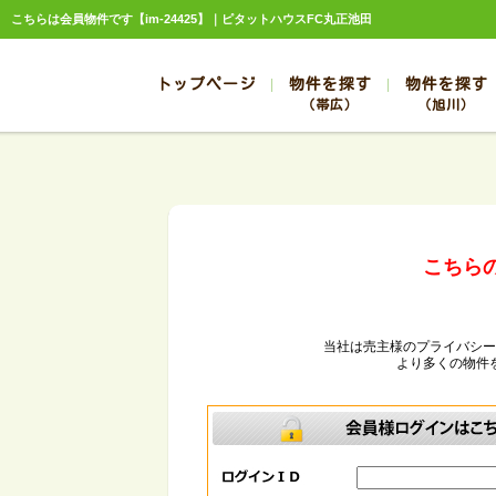
こちらは会員物件です【im-24425】｜ピタットハウスFC丸正池田
トップページ
物件を探す
物件を探す
（帯広）
（旭川）
総合お問合せ
お知らせ
賃貸管理について
選ばれる理由
管理のお問合せ
スタッフ紹介
帯広
旭川
帯広
旭川
帯広
旭川
こちら
帯広
旭川
帯広
旭川
当社は売主様のプライバシ
より多くの物件