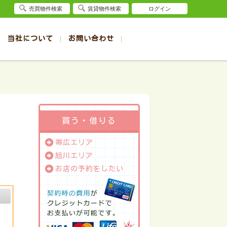
売買物件検索
賃貸物件検索
ログイン
当社について
お問い合わせ
賃貸
賃貸
サイト
事例
退去受付（帯広店）
会社概要
クイック売却査定
お問合せ
退去受付（旭川店）
採用情報
一覧
一覧
帯広の1R～1K賃貸
旭川の1R～1K賃貸
ート
ート
帯広の1DK～1LDK賃貸
旭川の1DK～1LDK賃貸
ション
ション
帯広の2K～2LDK賃貸
旭川の2K～2LDK賃貸
買う・借りる
建て
建て
帯広の3K～3LDK賃貸
旭川の3K～3LDK賃貸
帯広エリア
所
所
帯広の4K以上賃貸
旭川の4K以上賃貸
旭川エリア
お店の予約をしたい