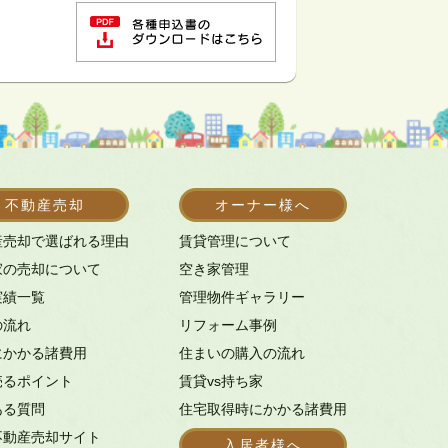
不動産売却
オーナー様へ
産売却で選ばれる理由
賃貸管理について
家の売却について
空き家管理
実績一覧
管理物件ギャラリー
の流れ
リフォーム事例
にかかる諸費用
住まいの購入の流れ
売るポイント
賃貸vs持ち家
ある質問
住宅取得時にかかる諸費用
不動産売却サイト
入居者様へ