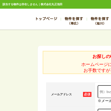
該当する物件は存在しません｜株式会社丸正池田
トップページ
物件を探す
物件を探す
（帯広）
（旭川）
総合お問合せ
お知らせ
賃貸管理について
選ばれる理由
管理のお問合せ
スタッフ紹介
帯広
旭川
帯広
旭川
お探しの
帯広
旭川
ホームページ
帯広
旭川
お手数ですが
帯広
旭川
必須
メールアドレス
※メー