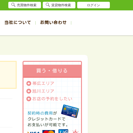
売買物件検索
賃貸物件検索
ログイン
当社について
お問い合わせ
賃貸
賃貸
サイト
事例
退去受付（帯広店）
会社概要
クイック売却査定
お問合せ
退去受付（旭川店）
採用情報
一覧
一覧
帯広の1R～1K賃貸
旭川の1R～1K賃貸
ート
ート
帯広の1DK～1LDK賃貸
旭川の1DK～1LDK賃貸
ション
ション
帯広の2K～2LDK賃貸
旭川の2K～2LDK賃貸
買う・借りる
建て
建て
帯広の3K～3LDK賃貸
旭川の3K～3LDK賃貸
帯広エリア
所
所
帯広の4K以上賃貸
旭川の4K以上賃貸
旭川エリア
お店の予約をしたい