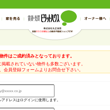
家を売る
オーナー様へ
売買
売買
売却実績一覧
空き家管理
スタッフブログ
売却のお問合せ
管理物件ギャラリー
売却のご相談
入居者様ページ
お客様の声
不動産売却査定
リフォーム
の売買物件一覧
の売買物件一覧
帯広の1000万円以下
旭川の1000万円以下
帯広の賃貸物件
旭川の賃貸物件
の新築一戸建て
の新築一戸建て
帯広の1000万～2000万円
旭川の1000万～2000万円
帯広の賃貸アパ
旭川の賃貸アパ
物件はご成約済みとなっております。
の中古一戸建て
の中古一戸建て
帯広の2000万～3000万円
旭川の2000万～3000万円
帯広の賃貸マン
旭川の賃貸マン
に掲載されていない物件も多数ございます。
の土地
の土地
帯広の3000万～4000万円
旭川の3000万～4000万円
帯広の賃貸一戸
旭川の賃貸一戸
、会員登録フォームよりお問合せ下さい。
の中古マンション
の中古マンション
帯広の4000万以上
旭川の4000万以上
帯広の賃貸事務
旭川の賃貸事務
ルアドレスはログインに使用します。