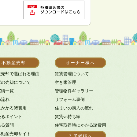
不動産売却
オーナー様へ
産売却で選ばれる理由
賃貸管理について
家の売却について
空き家管理
実績一覧
管理物件ギャラリー
の流れ
リフォーム事例
にかかる諸費用
住まいの購入の流れ
売るポイント
賃貸vs持ち家
ある質問
住宅取得時にかかる諸費用
不動産売却サイト
入居者様へ