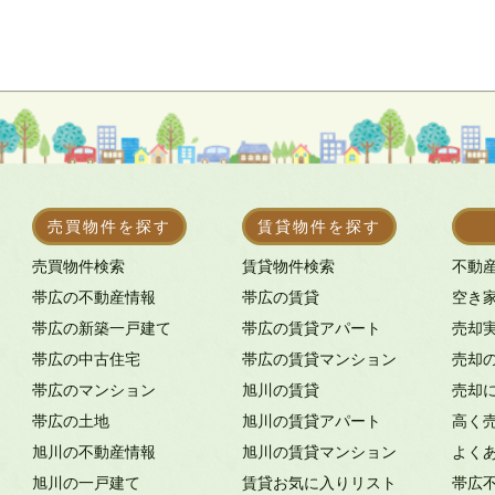
売買物件を探す
賃貸物件を探す
売買物件検索
賃貸物件検索
不動
帯広の不動産情報
帯広の賃貸
空き
帯広の新築一戸建て
帯広の賃貸アパート
売却
帯広の中古住宅
帯広の賃貸マンション
売却
帯広のマンション
旭川の賃貸
売却
帯広の土地
旭川の賃貸アパート
高く
旭川の不動産情報
旭川の賃貸マンション
よく
旭川の一戸建て
賃貸お気に入りリスト
帯広