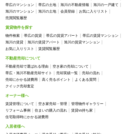
帯広のマンション
帯広の土地
旭川の不動産情報
旭川の一戸建て
旭川のマンション
旭川の土地
会員登録
お気に入りリスト
売買閲覧履歴
賃貸物件を探す
物件検索
帯広の賃貸
帯広の賃貸アパート
帯広の賃貸マンション
旭川の賃貸
旭川の賃貸アパート
旭川の賃貸マンション
お気に入りリスト
賃貸閲覧履歴
不動産売却について
不動産売却で選ばれる理由
空き家の売却について
帯広・旭川不動産売却サイト
売却実績一覧
売却の流れ
売却にかかる諸費用
高く売るポイント
よくある質問
クイック売却査定
オーナー様へ
賃貸管理について
空き家売却・管理
管理物件ギャラリー
リフォーム事例
住まいの購入の流れ
賃貸vs持ち家
住宅取得時にかかる諸費用
入居者様へ