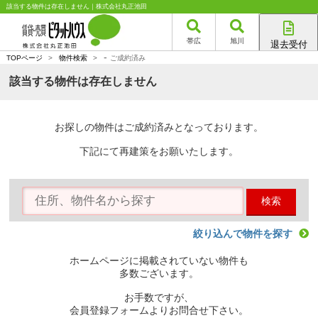
該当する物件は存在しません｜株式会社丸正池田
帯広
旭川
退去受付
-
帯広店
TOPページ
>
物件検索
>
ご成約済み
旭川店
該当する物件は存在しません
お探しの物件はご成約済みとなっております。
下記にて再建策をお願いたします。
検索
絞り込んで物件を探す
ホームページに掲載されていない物件も
多数ございます。
お手数ですが、
会員登録フォームよりお問合せ下さい。