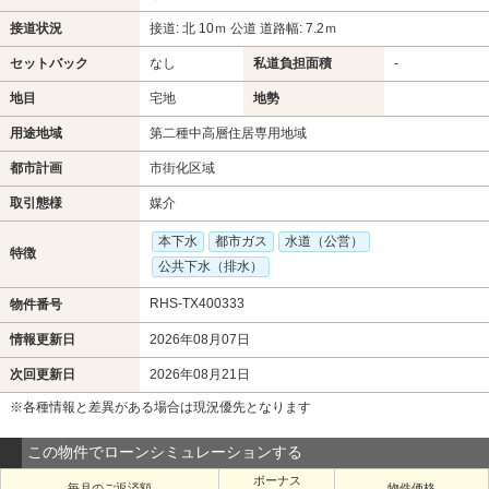
接道状況
接道: 北 10ｍ 公道 道路幅: 7.2ｍ
セットバック
なし
私道負担面積
-
地目
宅地
地勢
用途地域
第二種中高層住居専用地域
都市計画
市街化区域
取引態様
媒介
本下水
都市ガス
水道（公営）
特徴
公共下水（排水）
RHS-TX400333
物件番号
情報更新日
2026年08月07日
次回更新日
2026年08月21日
※各種情報と差異がある場合は現況優先となります
この物件でローンシミュレーションする
ボーナス
毎月のご返済額
物件価格