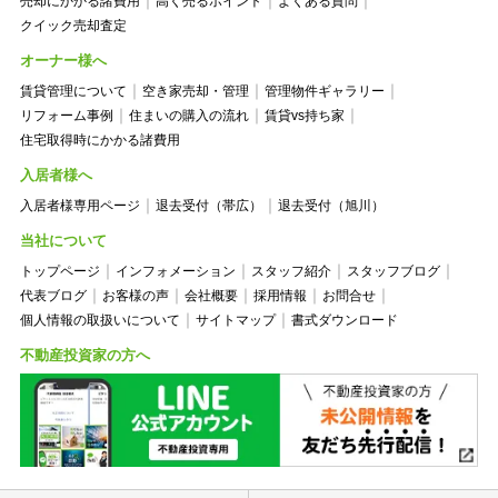
売却にかかる諸費用
高く売るポイント
よくある質問
クイック売却査定
オーナー様へ
賃貸管理について
空き家売却・管理
管理物件ギャラリー
リフォーム事例
住まいの購入の流れ
賃貸vs持ち家
住宅取得時にかかる諸費用
入居者様へ
入居者様専用ページ
退去受付（帯広）
退去受付（旭川）
当社について
トップページ
インフォメーション
スタッフ紹介
スタッフブログ
代表ブログ
お客様の声
会社概要
採用情報
お問合せ
個人情報の取扱いについて
サイトマップ
書式ダウンロード
不動産投資家の方へ