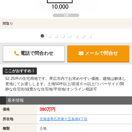
1/8
間取り
電話で問合わせ
メールで問合せ
ここがおすすめ！
52.25坪の住宅用地です。帯広市内でお求めやすい価格。建物は解体し
更地にてお渡しします。土地50坪以上/前道６ｍ以上/リバーサイド/閑
静な住宅街/緑豊かな住宅地/平坦地/オンライン相談可
基本情報
380万円
価格
所在地
北海道帯広市東十五条南4丁目
種類
土地