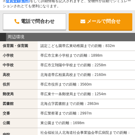
※
会員登録(無料)
をして詳細情報を記入されますと、全物件が自動でシミュレー
ションされとても便利になります。
電話で問合わせ
メールで問合せ
周辺環境
保育園・保育園
認定こども園帯広東幼稚園までの距離：832m
小学校
帯広市立東小学校までの距離：1898m
中学校
帯広市立翔陽中学校までの距離：2258m
高校
北海道帯広柏葉高校までの距離：2160m
役所
帯広市役所までの距離：3560m
郵便局
帯広東十一条郵便局までの距離：1254m
図書館
北海点字図書館までの距離：2863m
交番
帯広警察署までの距離：2997m
公園
東公園までの距離：1698m
社会福祉法人北海道社会事業協会帯広病院までの距離：
病院