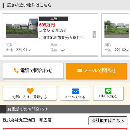
広さの近い物件はこちら
土地
699万円
近文駅 徒歩39分
北海道旭川市春光五条1丁目
-
-
-
間取
築年
間取
土地
221.91㎡
建物
-㎡
土地
221.62㎡
電話で問合わせ
メールで問合せ
LINEで送る
お気に入りに登録する
メールで送る
お電話でのお問合わせ
株式会社丸正池田 帯広店
会社概要はこちら