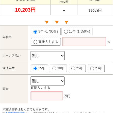
(×年2回)
10,203円
－
380万円
3年 (0.700％)
10年 (1.350％)
年利率
直接入力する
％
ボーナス払い
返済年数
35年
30年
25年
20年
直接入力する
頭金
万円
※返済金額はあくまでも目安です。