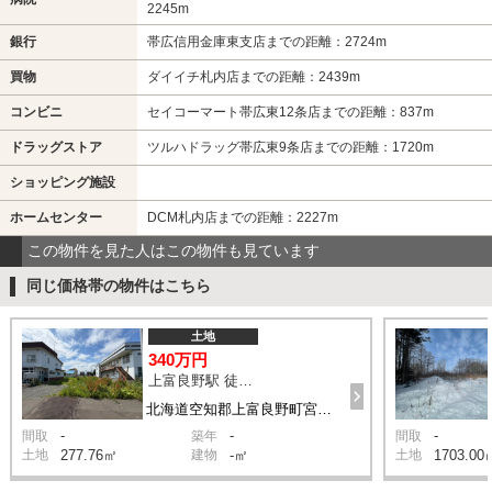
2245m
銀行
帯広信用金庫東支店までの距離：2724m
買物
ダイイチ札内店までの距離：2439m
コンビニ
セイコーマート帯広東12条店までの距離：837m
ドラッグストア
ツルハドラッグ帯広東9条店までの距離：1720m
ショッピング施設
ホームセンター
DCM札内店までの距離：2227m
この物件を見た人はこの物件も見ています
同じ価格帯の物件はこちら
土地
340万円
上富良野駅 徒歩15分
北海道空知郡上富良野町宮町1丁目
-
-
-
間取
築年
間取
土地
277.76㎡
建物
-㎡
土地
1703.00