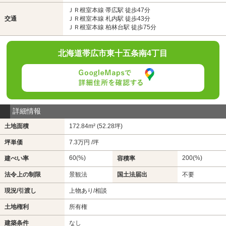
ＪＲ根室本線 帯広駅 徒歩47分
交通
ＪＲ根室本線 札内駅 徒歩43分
ＪＲ根室本線 柏林台駅 徒歩75分
北海道帯広市東十五条南4丁目
詳細情報
土地面積
172.84m² (52.28坪)
坪単価
7.3万円 /坪
60(%)
200(%)
建ぺい率
容積率
法令上の制限
景観法
国土法届出
不要
現況/引渡し
上物あり/相談
土地権利
所有権
建築条件
なし