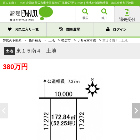
東１５南４＿土地 北海道帯広市東十五条南4丁目380万円の土地｜売地や分譲地情報｜株式会社丸正池田
帯広
旭川
退去受付
帯広店
お気に入り一覧
閲覧履歴
ログイン
旭川店
>
>
>
帯広の不動産
>
物件検索
>
土地
帯広市
ＪＲ根室本線
東１５南４＿土地
東１５南４＿土地
土地
380万円