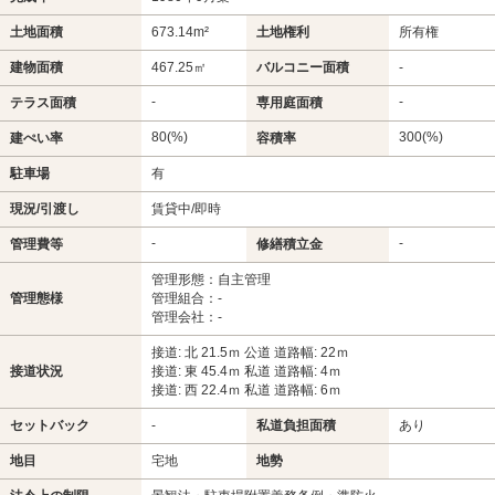
土地面積
673.14m²
土地権利
所有権
建物面積
467.25㎡
バルコニー面積
-
-
-
テラス面積
専用庭面積
80(%)
300(%)
建ぺい率
容積率
駐車場
有
現況/引渡し
賃貸中/即時
-
-
管理費等
修繕積立金
管理形態：自主管理
管理態様
管理組合：-
管理会社：-
接道: 北 21.5ｍ 公道 道路幅: 22ｍ
接道状況
接道: 東 45.4ｍ 私道 道路幅: 4ｍ
接道: 西 22.4ｍ 私道 道路幅: 6ｍ
セットバック
-
私道負担面積
あり
地目
宅地
地勢