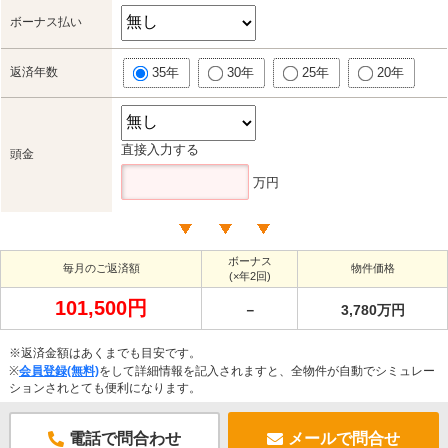
ボーナス払い
返済年数
35年
30年
25年
20年
直接入力する
頭金
万円
ボーナス
毎月のご返済額
物件価格
(×年2回)
101,500円
－
3,780万円
※返済金額はあくまでも目安です。
※
会員登録(無料)
をして詳細情報を記入されますと、全物件が自動でシミュレー
ションされとても便利になります。
電話で問合わせ
メールで問合せ