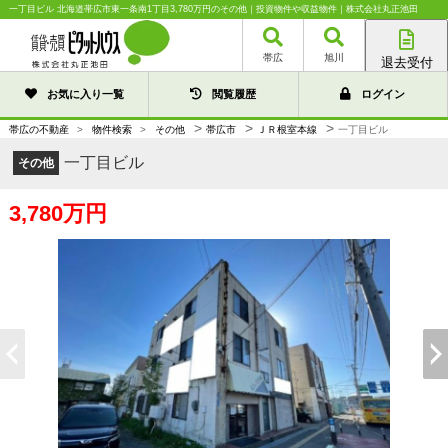
一丁目ビル 北海道帯広市東一条南1丁目3,780万円のその他｜投資物件や収益物件｜株式会社丸正池田
帯広
旭川
退去受付
帯広店
お気に入り一覧
閲覧履歴
ログイン
旭川店
>
>
>
帯広の不動産
>
物件検索
>
その他
帯広市
ＪＲ根室本線
一丁目ビル
一丁目ビル
その他
3,780万円