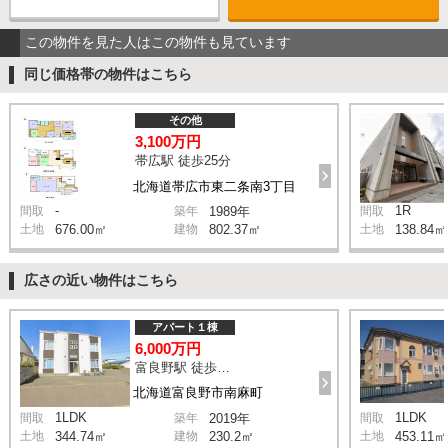
この物件を見た人はこの物件も見ています
同じ価格帯の物件はこちら
その他
3,100万円
帯広駅 徒歩25分
北海道帯広市東二条南3丁目
-
1R
間取
築年
1989年
間取
土地
676.00㎡
建物
802.37㎡
土地
138.84㎡
広さの近い物件はこちら
アパート１棟
6,000万円
富良野駅 徒歩22分
北海道富良野市南麻町
1LDK
1LDK
間取
築年
2019年
間取
土地
344.74㎡
建物
230.2㎡
土地
453.11㎡