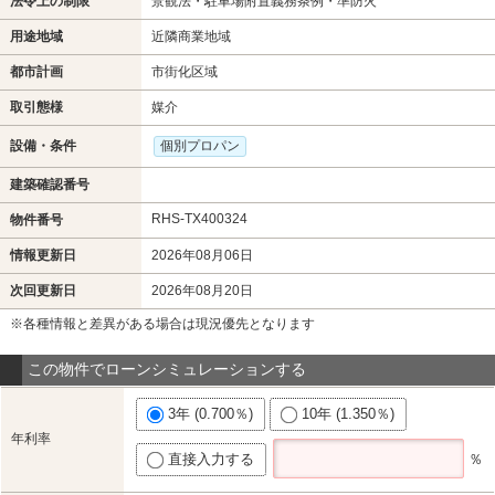
法令上の制限
景観法・駐車場附置義務条例・準防火
用途地域
近隣商業地域
都市計画
市街化区域
取引態様
媒介
設備・条件
個別プロパン
建築確認番号
RHS-TX400324
物件番号
情報更新日
2026年08月06日
次回更新日
2026年08月20日
※各種情報と差異がある場合は現況優先となります
この物件でローンシミュレーションする
3年 (0.700％)
10年 (1.350％)
年利率
直接入力する
％