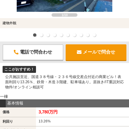
1/10
建物外観
電話で問合わせ
メールで問合せ
ここがおすすめ！
公共施設至近、国道３８号線・２３６号線交差点付近の商業ビル！表
面利回り13.26％、鉄骨・木造３階建、駐車場あり。居抜き/IT重説対応
物件/オンライン相談可
一棟
基本情報
3,780万円
価格
13.26%
利回り