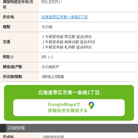
満室時想定年収/月
501.3万円 / -
収
所在地
北海道帯広市東一条南1丁目
種類
その他
ＪＲ根室本線 帯広駅 徒歩28分
交通
ＪＲ根室本線 柏林台駅 徒歩43分
ＪＲ根室本線 札内駅 徒歩60分
間取り
1R（-）
構造/総戸数
その他/6戸
所在階/階数
-階/地上3階建
北海道帯広市東一条南1丁目
詳細情報
完成年
1980年9月築