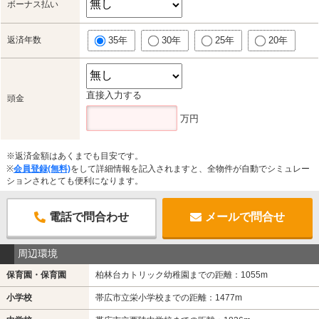
ボーナス払い
返済年数
35年
30年
25年
20年
直接入力する
頭金
万円
※返済金額はあくまでも目安です。
※
会員登録(無料)
をして詳細情報を記入されますと、全物件が自動でシミュレー
ションされとても便利になります。
電話で問合わせ
メールで問合せ
周辺環境
保育園・保育園
柏林台カトリック幼稚園までの距離：1055m
小学校
帯広市立栄小学校までの距離：1477m