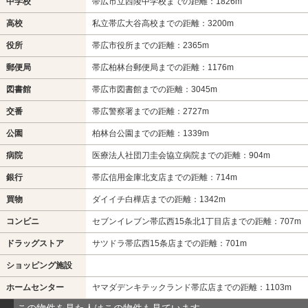
中学校
帯広市立西陵中学校までの距離：1826m
高校
私立帯広大谷高校までの距離：3200m
役所
帯広市役所までの距離：2365m
郵便局
帯広柏林台郵便局までの距離：1176m
図書館
帯広市図書館までの距離：3045m
交番
帯広警察署までの距離：2727m
公園
柏林台公園までの距離：1339m
病院
医療法人社団刀圭会協立病院までの距離：904m
銀行
帯広信用金庫北支店までの距離：714m
買物
ダイイチ白樺店までの距離：1342m
コンビニ
セブンイレブン帯広西15条北1丁目店までの距離：707m
ドラッグストア
サツドラ帯広西15条店までの距離：701m
ショッピング施設
ホームセンター
ヤマダデンキテックランド帯広店までの距離：1103m
この物件を見た人はこの物件も見ています