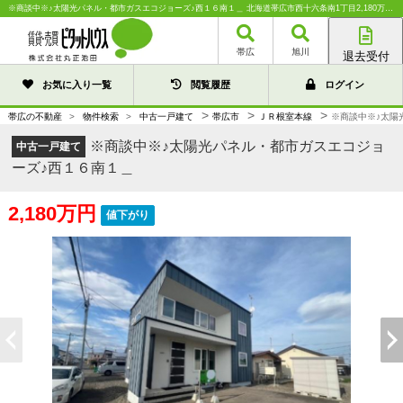
※商談中※♪太陽光パネル・都市ガスエコジョーズ♪西１６南１＿ 北海道帯広市西十六条南1丁目2,180万円の中古一戸建て｜中古住宅や中古物件情報｜株式会社丸正池田
帯広
旭川
退去受付
帯広店
お気に入り一覧
閲覧履歴
ログイン
旭川店
>
>
>
帯広の不動産
>
物件検索
>
中古一戸建て
帯広市
ＪＲ根室本線
※商談中※♪太陽
※商談中※♪太陽光パネル・都市ガスエコジョ
中古一戸建て
ーズ♪西１６南１＿
2,180万円
値下がり