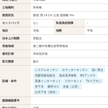
土地権利
所有権
接道状況
接道: 西 14.2ｍ 公道 道路幅: 8ｍ
セットバック
なし
私道負担面積
-
地目
宅地
地勢
平坦
法令上の制限
景観法
用途地域
第二種中高層住居専用地域
都市計画
市街化区域
取引態様
媒介
システムキッチン
カウンターキッチン
追い焚き
洗髪洗面化粧台
温水洗浄便座
BSアンテナ
設備・条件
高速インターネット
クローゼット
TVドアホン
本下水
都市ガス
水道（公営）
公共下水（排水）
建築確認番号