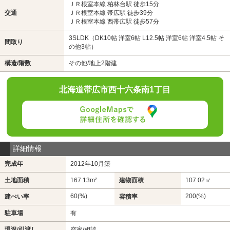
ＪＲ根室本線 柏林台駅 徒歩15分
交通
ＪＲ根室本線 帯広駅 徒歩39分
ＪＲ根室本線 西帯広駅 徒歩57分
3SLDK（DK10帖 洋室6帖 L12.5帖 洋室6帖 洋室4.5帖 そ
間取り
の他3帖）
構造/階数
その他/地上2階建
北海道帯広市西十六条南1丁目
詳細情報
完成年
2012年10月築
土地面積
167.13m²
建物面積
107.02㎡
60(%)
200(%)
建ぺい率
容積率
駐車場
有
現況/引渡し
空家/相談