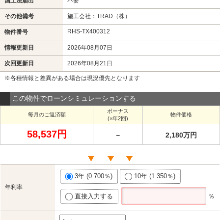
国土法届出
不要
その他備考
施工会社：TRAD（株）
RHS-TX400312
物件番号
情報更新日
2026年08月07日
次回更新日
2026年08月21日
※各種情報と差異がある場合は現況優先となります
この物件でローンシミュレーションする
ボーナス
毎月のご返済額
物件価格
(×年2回)
58,537円
－
2,180万円
3年 (0.700％)
10年 (1.350％)
年利率
直接入力する
％