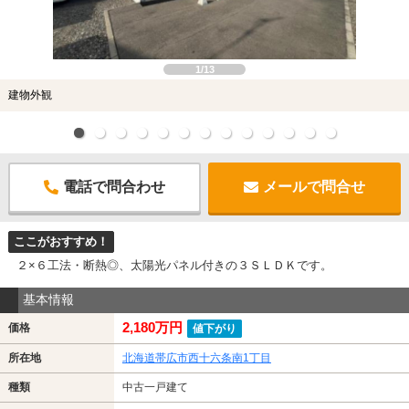
1/13
建物外観
電話で問合わせ
メールで問合せ
ここがおすすめ！
２×６工法・断熱◎、太陽光パネル付きの３ＳＬＤＫです。
基本情報
2,180万円
価格
値下がり
所在地
北海道帯広市西十六条南1丁目
種類
中古一戸建て