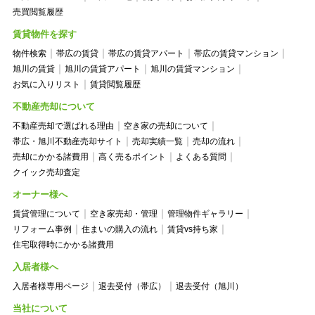
売買閲覧履歴
賃貸物件を探す
物件検索
帯広の賃貸
帯広の賃貸アパート
帯広の賃貸マンション
旭川の賃貸
旭川の賃貸アパート
旭川の賃貸マンション
お気に入りリスト
賃貸閲覧履歴
不動産売却について
不動産売却で選ばれる理由
空き家の売却について
帯広・旭川不動産売却サイト
売却実績一覧
売却の流れ
売却にかかる諸費用
高く売るポイント
よくある質問
クイック売却査定
オーナー様へ
賃貸管理について
空き家売却・管理
管理物件ギャラリー
リフォーム事例
住まいの購入の流れ
賃貸vs持ち家
住宅取得時にかかる諸費用
入居者様へ
入居者様専用ページ
退去受付（帯広）
退去受付（旭川）
当社について