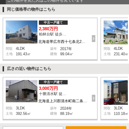
同じ価格帯の物件はこちら
中古一戸建て
2,380万円
柏林台駅 徒歩13分
北海道帯広市西十七条北2丁目
4LDK
4LDK
間取
築年
2017年
間取
土地
191.43㎡
建物
99.04㎡
土地
231.40㎡
広さの近い物件はこちら
中古一戸建て
3,000万円
十勝清水駅 徒歩13分
北海道上川郡清水町南二条西6丁目
3LDK
3LDK
間取
築年
2024年
間取
土地
392.56㎡
建物
88.19㎡
土地
110.18㎡