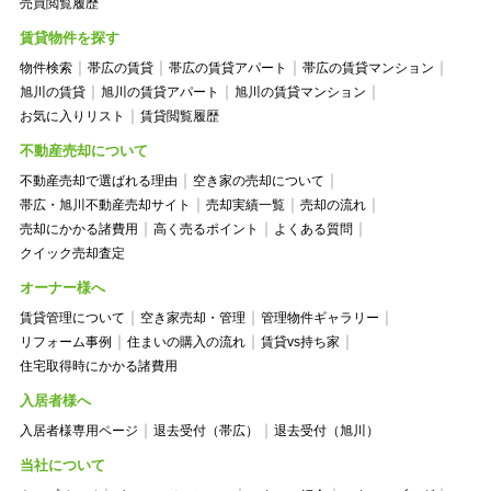
売買閲覧履歴
賃貸物件を探す
物件検索
帯広の賃貸
帯広の賃貸アパート
帯広の賃貸マンション
旭川の賃貸
旭川の賃貸アパート
旭川の賃貸マンション
お気に入りリスト
賃貸閲覧履歴
不動産売却について
不動産売却で選ばれる理由
空き家の売却について
帯広・旭川不動産売却サイト
売却実績一覧
売却の流れ
売却にかかる諸費用
高く売るポイント
よくある質問
クイック売却査定
オーナー様へ
賃貸管理について
空き家売却・管理
管理物件ギャラリー
リフォーム事例
住まいの購入の流れ
賃貸vs持ち家
住宅取得時にかかる諸費用
入居者様へ
入居者様専用ページ
退去受付（帯広）
退去受付（旭川）
当社について