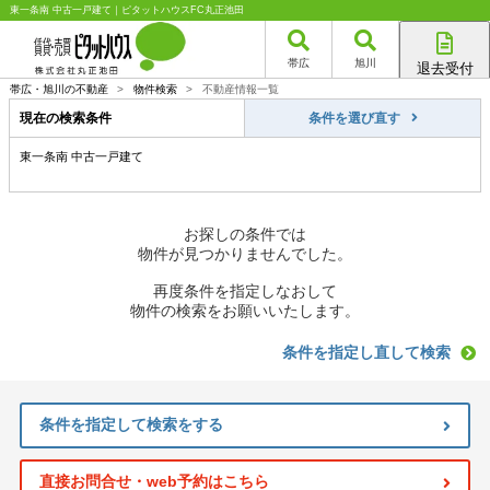
東一条南 中古一戸建て｜ピタットハウスFC丸正池田
帯広
旭川
退去受付
帯広店
帯広・旭川の不動産
>
物件検索
>
不動産情報一覧
旭川店
現在の検索条件
条件を選び直す
東一条南 中古一戸建て
お探しの条件では
物件が見つかりませんでした。
再度条件を指定しなおして
物件の検索をお願いいたします。
条件を指定し直して検索
条件を指定して検索をする
直接お問合せ・web予約はこちら