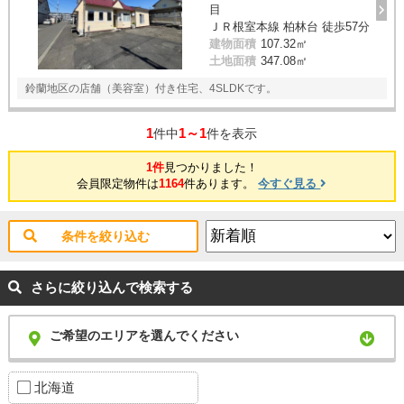
目
ＪＲ根室本線 柏林台 徒歩57分
建物面積
107.32㎡
土地面積
347.08㎡
鈴蘭地区の店舗（美容室）付き住宅、4SLDKです。
1
1～1
件中
件を表示
1件
見つかりました！
会員限定物件は
1164
件あります。
今すぐ見る
条件を絞り込む
さらに絞り込んで検索する
ご希望のエリアを選んでください
北海道