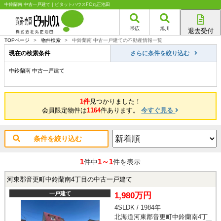
中鈴蘭南 中古一戸建て｜ピタットハウスFC丸正池田
帯広
旭川
退去受付
帯広店
TOPページ
>
物件検索
>
中鈴蘭南 中古一戸建ての不動産情報一覧
旭川店
現在の検索条件
さらに条件を絞り込む
中鈴蘭南 中古一戸建て
1件
見つかりました！
会員限定物件は
1164
件あります。
今すぐ見る
条件を絞り込む
1
1～1
件中
件を表示
河東郡音更町中鈴蘭南4丁目の中古一戸建て
一戸建て
1,980万円
4SLDK / 1984年
北海道河東郡音更町中鈴蘭南4丁