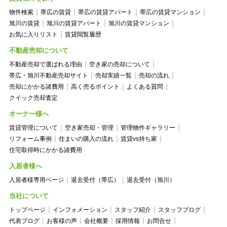
物件検索
帯広の賃貸
帯広の賃貸アパート
帯広の賃貸マンション
旭川の賃貸
旭川の賃貸アパート
旭川の賃貸マンション
お気に入りリスト
賃貸閲覧履歴
不動産売却について
不動産売却で選ばれる理由
空き家の売却について
帯広・旭川不動産売却サイト
売却実績一覧
売却の流れ
売却にかかる諸費用
高く売るポイント
よくある質問
クイック売却査定
オーナー様へ
賃貸管理について
空き家売却・管理
管理物件ギャラリー
リフォーム事例
住まいの購入の流れ
賃貸vs持ち家
住宅取得時にかかる諸費用
入居者様へ
入居者様専用ページ
退去受付（帯広）
退去受付（旭川）
当社について
トップページ
インフォメーション
スタッフ紹介
スタッフブログ
代表ブログ
お客様の声
会社概要
採用情報
お問合せ