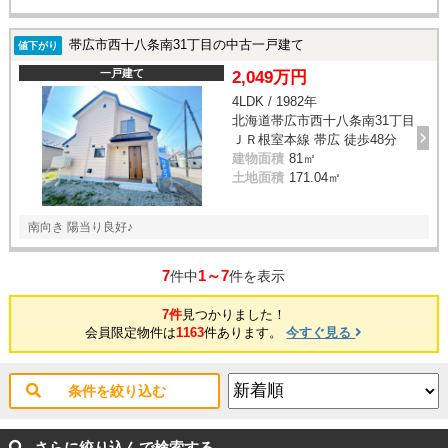
帯広市西十八条南31丁目の中古一戸建て
値下がり
一戸建て
2,049万円
4LDK / 1982年
北海道帯広市西十八条南31丁目
ＪＲ根室本線 帯広 徒歩48分
建物面積
81㎡
土地面積
171.04㎡
南向き 陽当り良好♪
7
1～7
件中
件を表示
7件
見つかりました！
会員限定物件は
1163
件あります。
今すぐ見る
条件を絞り込む
さらに絞り込んで検索する