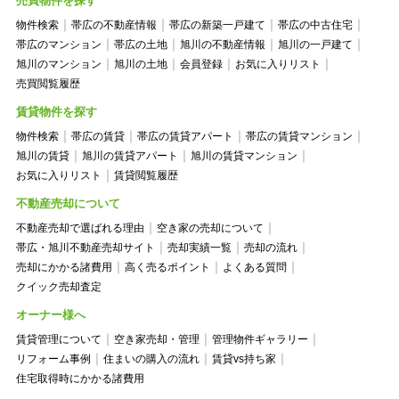
売買物件を探す
物件検索
帯広の不動産情報
帯広の新築一戸建て
帯広の中古住宅
帯広のマンション
帯広の土地
旭川の不動産情報
旭川の一戸建て
旭川のマンション
旭川の土地
会員登録
お気に入りリスト
売買閲覧履歴
賃貸物件を探す
物件検索
帯広の賃貸
帯広の賃貸アパート
帯広の賃貸マンション
旭川の賃貸
旭川の賃貸アパート
旭川の賃貸マンション
お気に入りリスト
賃貸閲覧履歴
不動産売却について
不動産売却で選ばれる理由
空き家の売却について
帯広・旭川不動産売却サイト
売却実績一覧
売却の流れ
売却にかかる諸費用
高く売るポイント
よくある質問
クイック売却査定
オーナー様へ
賃貸管理について
空き家売却・管理
管理物件ギャラリー
リフォーム事例
住まいの購入の流れ
賃貸vs持ち家
住宅取得時にかかる諸費用