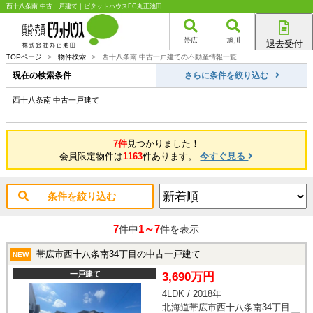
西十八条南 中古一戸建て｜ピタットハウスFC丸正池田
帯広
旭川
退去受付
帯広店
TOPページ
>
物件検索
>
西十八条南 中古一戸建ての不動産情報一覧
旭川店
現在の検索条件
さらに条件を絞り込む
西十八条南 中古一戸建て
7件
見つかりました！
会員限定物件は
1163
件あります。
今すぐ見る
条件を絞り込む
7
1～7
件中
件を表示
帯広市西十八条南34丁目の中古一戸建て
NEW
一戸建て
3,690万円
4LDK / 2018年
北海道帯広市西十八条南34丁目