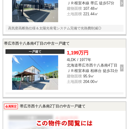
ＪＲ根室本線 帯広 徒歩57分
建物面積
107.48㎡
土地面積
221.44㎡
高気密高断熱仕様＆太陽光発電システム完備で光熱費削減◎
帯広市西十八条南4丁目の中古一戸建て
一戸建て
1,199万円
4LDK / 1977年
北海道帯広市西十八条南4丁目
ＪＲ根室本線 柏林台 徒歩31分
建物面積
95.9㎡
土地面積
204.00㎡
帯広市西十八条南2丁目の中古一戸建て
会員限定