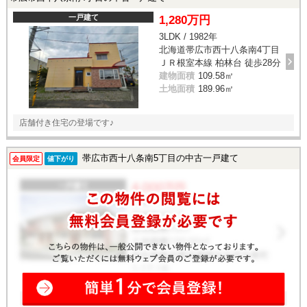
一戸建て
1,280万円
3LDK / 1982年
北海道帯広市西十八条南4丁目
ＪＲ根室本線 柏林台 徒歩28分
建物面積
109.58㎡
土地面積
189.96㎡
店舗付き住宅の登場です♪
帯広市西十八条南5丁目の中古一戸建て
会員限定
値下がり