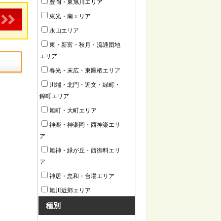
豊岡・東旭川エリア
東光・南エリア
永山エリア
東・新富・秋月・流通団地
エリア
春光・末広・東鷹栖エリア
川端・北門・近文・緑町・
錦町エリア
旭町・大町エリア
神楽・神楽岡・西神楽エリ
ア
旭神・緑が丘・西御料エリ
ア
神居・忠和・台場エリア
旭川近郊エリア
種別