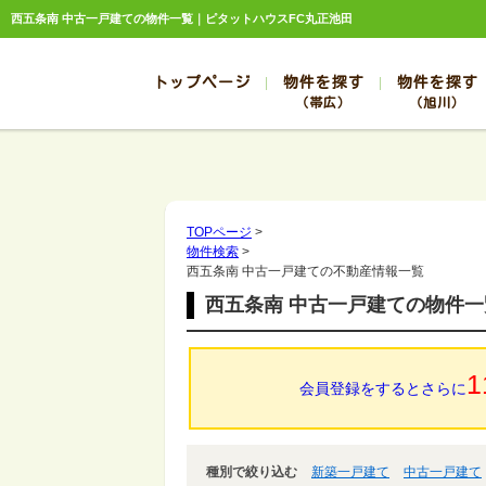
西五条南 中古一戸建ての物件一覧｜ピタットハウスFC丸正池田
トップページ
物件を探す
物件を探す
（帯広）
（旭川）
総合お問合せ
お知らせ
賃貸管理について
選ばれる理由
管理のお問合せ
スタッフ紹介
帯広
旭川
帯広
旭川
TOPページ
>
物件検索
>
帯広
旭川
西五条南 中古一戸建ての不動産情報一覧
帯広
旭川
西五条南 中古一戸建ての物件一
帯広
旭川
1
会員登録をするとさらに
種別で絞り込む
新築一戸建て
中古一戸建て