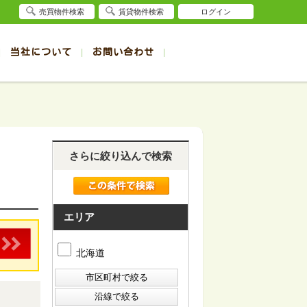
売買物件検索
賃貸物件検索
ログイン
当社について
お問い合わせ
賃貸
賃貸
サイト
事例
退去受付（帯広店）
会社概要
クイック売却査定
お問合せ
退去受付（旭川店）
採用情報
一覧
一覧
帯広の1R～1K賃貸
旭川の1R～1K賃貸
ート
ート
帯広の1DK～1LDK賃貸
旭川の1DK～1LDK賃貸
さらに絞り込んで検索
ション
ション
帯広の2K～2LDK賃貸
旭川の2K～2LDK賃貸
建て
建て
帯広の3K～3LDK賃貸
旭川の3K～3LDK賃貸
所
所
帯広の4K以上賃貸
旭川の4K以上賃貸
エリア
北海道