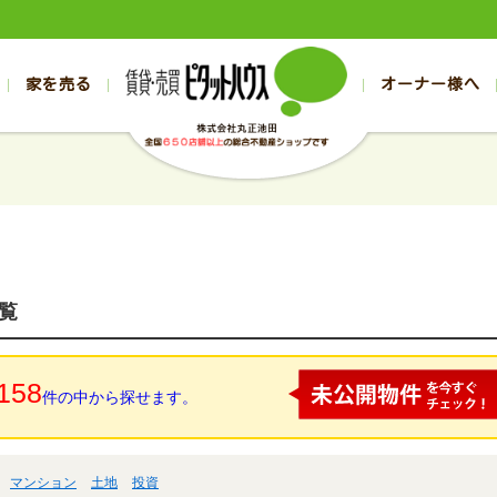
家を売る
オーナー様へ
売買
売買
売却実績一覧
空き家管理
スタッフブログ
売却のお問合せ
管理物件ギャラリー
売却のご相談
入居者様ページ
お客様の声
不動産売却査定
リフォーム
の売買物件一覧
の売買物件一覧
帯広の1000万円以下
旭川の1000万円以下
帯広の賃貸物件
旭川の賃貸物件
の新築一戸建て
の新築一戸建て
帯広の1000万～2000万円
旭川の1000万～2000万円
帯広の賃貸アパ
旭川の賃貸アパ
の中古一戸建て
の中古一戸建て
帯広の2000万～3000万円
旭川の2000万～3000万円
帯広の賃貸マン
旭川の賃貸マン
の土地
の土地
帯広の3000万～4000万円
旭川の3000万～4000万円
帯広の賃貸一戸
旭川の賃貸一戸
覧
の中古マンション
の中古マンション
帯広の4000万以上
旭川の4000万以上
帯広の賃貸事務
旭川の賃貸事務
158
件の中から探せます。
マンション
土地
投資