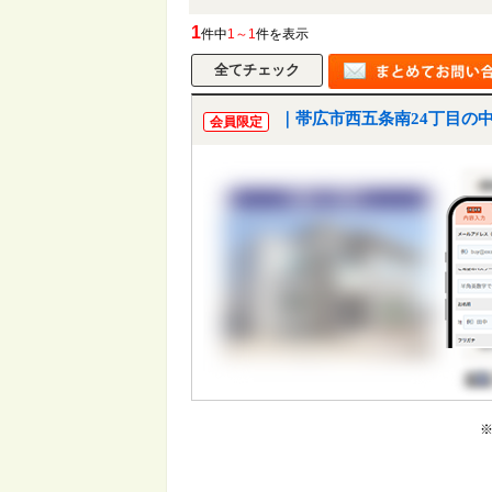
1
件中
1～1
件を表示
｜帯広市西五条南24丁目の
会員限定