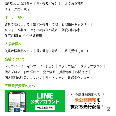
売却にかかる諸費用
高く売るポイント
よくある質問
クイック売却査定
オーナー様へ
賃貸管理について
空き家売却・管理
管理物件ギャラリー
リフォーム事例
住まいの購入の流れ
賃貸vs持ち家
住宅取得時にかかる諸費用
入居者様へ
入居者様専用ページ
退去受付（帯広）
退去受付（旭川）
当社について
トップページ
インフォメーション
スタッフ紹介
スタッフブログ
代表ブログ
お客様の声
会社概要
採用情報
お問合せ
個人情報の取扱いについて
サイトマップ
書式ダウンロード
不動産投資家の方へ