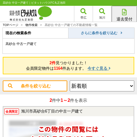
高砂台 中古一戸建て｜ピタットハウスFC丸正池田
帯広
旭川
退去受付
帯広店
TOPページ
>
物件検索
>
高砂台 中古一戸建ての不動産情報一覧
旭川店
現在の検索条件
さらに条件を絞り込む
高砂台 中古一戸建て
2件
見つかりました！
会員限定物件は
1164
件あります。
今すぐ見る
条件を絞り込む
2
1～2
件中
件を表示
旭川市高砂台6丁目の中古一戸建て
会員限定