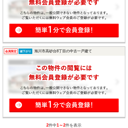
旭川市高砂台8丁目の中古一戸建て
会員限定
値下がり
2
1～2
件中
件を表示