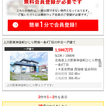
上川郡東神楽町ひじり野南一条4丁目の中古一戸建て
一戸建て
1,599万円
5LDK / 1990年
北海道上川郡東神楽町ひじり野南
一条4丁目
ＪＲ富良野線 西瑞穂 徒歩50分
建物面積
152.48㎡
土地面積
356.45㎡
上川郡東神楽町ひじり野エリアです♪
2
1～2
件中
件を表示
2件
見つかりました！