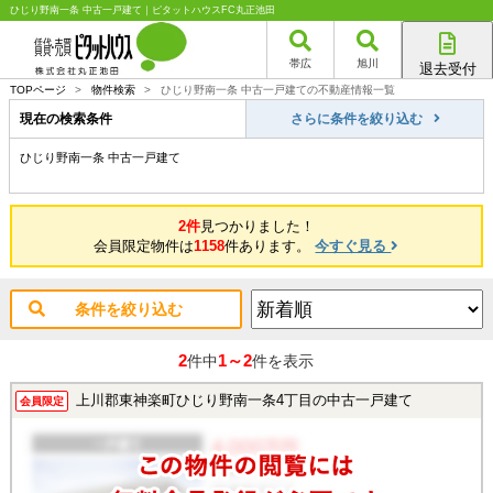
ひじり野南一条 中古一戸建て｜ピタットハウスFC丸正池田
帯広
旭川
退去受付
帯広店
TOPページ
>
物件検索
>
ひじり野南一条 中古一戸建ての不動産情報一覧
旭川店
現在の検索条件
さらに条件を絞り込む
ひじり野南一条 中古一戸建て
2件
見つかりました！
会員限定物件は
1158
件あります。
今すぐ見る
条件を絞り込む
2
1～2
件中
件を表示
上川郡東神楽町ひじり野南一条4丁目の中古一戸建て
会員限定