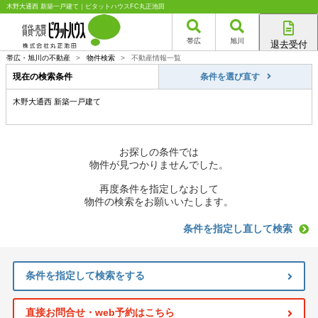
木野大通西 新築一戸建て｜ピタットハウスFC丸正池田
帯広
旭川
退去受付
帯広店
帯広・旭川の不動産
>
物件検索
>
不動産情報一覧
旭川店
現在の検索条件
条件を選び直す
木野大通西 新築一戸建て
お探しの条件では
物件が見つかりませんでした。
再度条件を指定しなおして
物件の検索をお願いいたします。
条件を指定し直して検索
条件を指定して検索をする
直接お問合せ・web予約はこちら