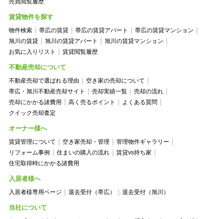
売買閲覧履歴
賃貸物件を探す
物件検索
帯広の賃貸
帯広の賃貸アパート
帯広の賃貸マンション
旭川の賃貸
旭川の賃貸アパート
旭川の賃貸マンション
お気に入りリスト
賃貸閲覧履歴
不動産売却について
不動産売却で選ばれる理由
空き家の売却について
帯広・旭川不動産売却サイト
売却実績一覧
売却の流れ
売却にかかる諸費用
高く売るポイント
よくある質問
クイック売却査定
オーナー様へ
賃貸管理について
空き家売却・管理
管理物件ギャラリー
リフォーム事例
住まいの購入の流れ
賃貸vs持ち家
住宅取得時にかかる諸費用
入居者様へ
入居者様専用ページ
退去受付（帯広）
退去受付（旭川）
当社について