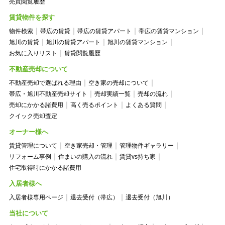
売買閲覧履歴
賃貸物件を探す
物件検索
帯広の賃貸
帯広の賃貸アパート
帯広の賃貸マンション
旭川の賃貸
旭川の賃貸アパート
旭川の賃貸マンション
お気に入りリスト
賃貸閲覧履歴
不動産売却について
不動産売却で選ばれる理由
空き家の売却について
帯広・旭川不動産売却サイト
売却実績一覧
売却の流れ
売却にかかる諸費用
高く売るポイント
よくある質問
クイック売却査定
オーナー様へ
賃貸管理について
空き家売却・管理
管理物件ギャラリー
リフォーム事例
住まいの購入の流れ
賃貸vs持ち家
住宅取得時にかかる諸費用
入居者様へ
入居者様専用ページ
退去受付（帯広）
退去受付（旭川）
当社について