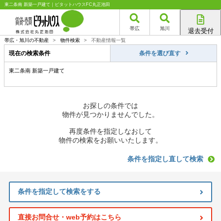
東二条南 新築一戸建て｜ピタットハウスFC丸正池田
帯広
旭川
退去受付
帯広店
帯広・旭川の不動産
>
物件検索
>
不動産情報一覧
旭川店
現在の検索条件
条件を選び直す
東二条南 新築一戸建て
お探しの条件では
物件が見つかりませんでした。
再度条件を指定しなおして
物件の検索をお願いいたします。
条件を指定し直して検索
条件を指定して検索をする
直接お問合せ・web予約はこちら