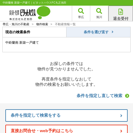
中鈴蘭南 新築一戸建て｜ピタットハウスFC丸正池田
帯広
旭川
退去受付
帯広店
帯広・旭川の不動産
>
物件検索
>
不動産情報一覧
旭川店
現在の検索条件
条件を選び直す
中鈴蘭南 新築一戸建て
お探しの条件では
物件が見つかりませんでした。
再度条件を指定しなおして
物件の検索をお願いいたします。
条件を指定し直して検索
条件を指定して検索をする
直接お問合せ・web予約はこちら