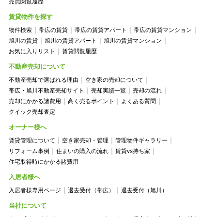
売買閲覧履歴
賃貸物件を探す
物件検索
帯広の賃貸
帯広の賃貸アパート
帯広の賃貸マンション
旭川の賃貸
旭川の賃貸アパート
旭川の賃貸マンション
お気に入りリスト
賃貸閲覧履歴
不動産売却について
不動産売却で選ばれる理由
空き家の売却について
帯広・旭川不動産売却サイト
売却実績一覧
売却の流れ
売却にかかる諸費用
高く売るポイント
よくある質問
クイック売却査定
オーナー様へ
賃貸管理について
空き家売却・管理
管理物件ギャラリー
リフォーム事例
住まいの購入の流れ
賃貸vs持ち家
住宅取得時にかかる諸費用
入居者様へ
入居者様専用ページ
退去受付（帯広）
退去受付（旭川）
当社について