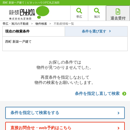
西町 新築一戸建て｜ピタットハウスFC丸正池田
帯広
旭川
退去受付
帯広店
帯広・旭川の不動産
>
物件検索
>
不動産情報一覧
旭川店
現在の検索条件
条件を選び直す
西町 新築一戸建て
お探しの条件では
物件が見つかりませんでした。
再度条件を指定しなおして
物件の検索をお願いいたします。
条件を指定し直して検索
条件を指定して検索をする
直接お問合せ・web予約はこちら