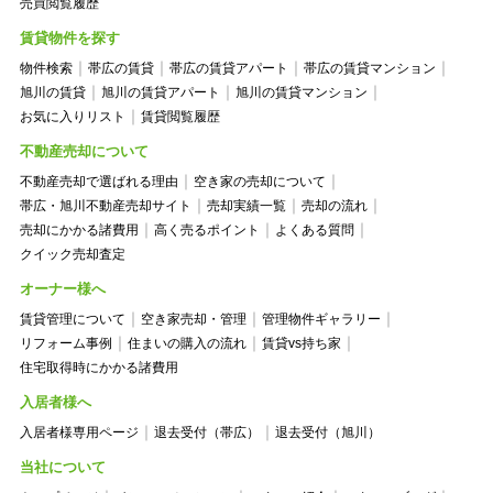
売買閲覧履歴
賃貸物件を探す
物件検索
帯広の賃貸
帯広の賃貸アパート
帯広の賃貸マンション
旭川の賃貸
旭川の賃貸アパート
旭川の賃貸マンション
お気に入りリスト
賃貸閲覧履歴
不動産売却について
不動産売却で選ばれる理由
空き家の売却について
帯広・旭川不動産売却サイト
売却実績一覧
売却の流れ
売却にかかる諸費用
高く売るポイント
よくある質問
クイック売却査定
オーナー様へ
賃貸管理について
空き家売却・管理
管理物件ギャラリー
リフォーム事例
住まいの購入の流れ
賃貸vs持ち家
住宅取得時にかかる諸費用
入居者様へ
入居者様専用ページ
退去受付（帯広）
退去受付（旭川）
当社について