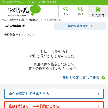
中鈴蘭南 中古マンション｜ピタットハウスFC丸正池田
帯広
旭川
退去受付
帯広店
帯広・旭川の不動産
>
物件検索
>
不動産情報一覧
旭川店
現在の検索条件
条件を選び直す
中鈴蘭南 中古マンション
お探しの条件では
物件が見つかりませんでした。
再度条件を指定しなおして
物件の検索をお願いいたします。
条件を指定し直して検索
条件を指定して検索をする
直接お問合せ・web予約はこちら