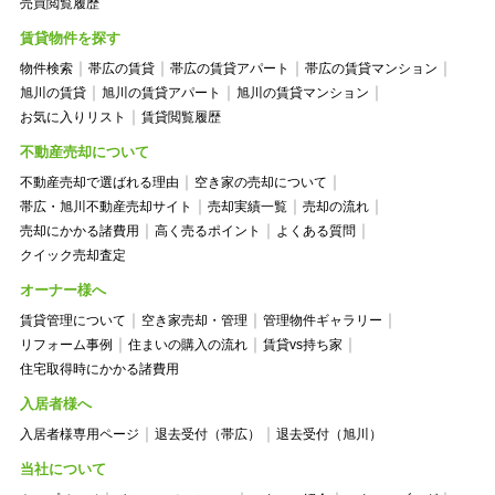
売買閲覧履歴
賃貸物件を探す
物件検索
帯広の賃貸
帯広の賃貸アパート
帯広の賃貸マンション
旭川の賃貸
旭川の賃貸アパート
旭川の賃貸マンション
お気に入りリスト
賃貸閲覧履歴
不動産売却について
不動産売却で選ばれる理由
空き家の売却について
帯広・旭川不動産売却サイト
売却実績一覧
売却の流れ
売却にかかる諸費用
高く売るポイント
よくある質問
クイック売却査定
オーナー様へ
賃貸管理について
空き家売却・管理
管理物件ギャラリー
リフォーム事例
住まいの購入の流れ
賃貸vs持ち家
住宅取得時にかかる諸費用
入居者様へ
入居者様専用ページ
退去受付（帯広）
退去受付（旭川）
当社について