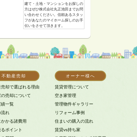
建て・土地・マンションをお探しの
方はぜひ株式会社丸正池田までお問
い合わせください。信頼あるスタッ
フがあなたのマイホーム探しのお手
伝いをさせて頂きます。
不動産売却
オーナー様へ
産売却で選ばれる理由
賃貸管理について
家の売却について
空き家管理
実績一覧
管理物件ギャラリー
の流れ
リフォーム事例
にかかる諸費用
住まいの購入の流れ
売るポイント
賃貸vs持ち家