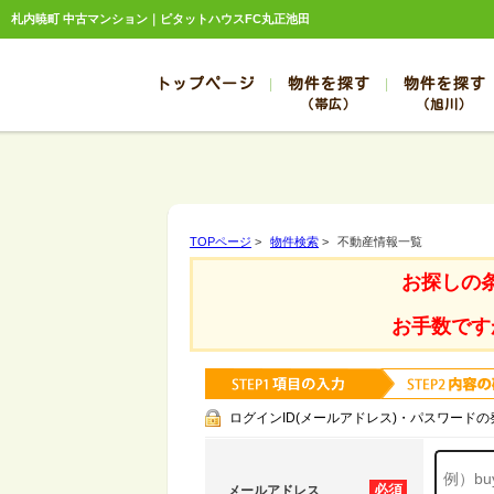
札内暁町 中古マンション｜ピタットハウスFC丸正池田
トップページ
物件を探す
物件を探す
（帯広）
（旭川）
総合お問合せ
お知らせ
賃貸管理について
選ばれる理由
管理のお問合せ
スタッフ紹介
帯広
旭川
帯広
旭川
TOPページ
>
物件検索
>
不動産情報一覧
帯広
旭川
お探しの
帯広
旭川
帯広
旭川
お手数です
ログインID(メールアドレス)・パスワードの
必須
メールアドレス