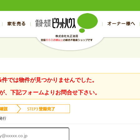
家を売る
オーナー様へ
売買
売買
売却実績一覧
空き家管理
スタッフブログ
売却のお問合せ
管理物件ギャラリー
売却のご相談
入居者様ページ
お客様の声
不動産売却査定
リフォーム
の売買物件一覧
の売買物件一覧
帯広の1000万円以下
旭川の1000万円以下
帯広の賃貸物件
旭川の賃貸物件
の新築一戸建て
の新築一戸建て
帯広の1000万～2000万円
旭川の1000万～2000万円
帯広の賃貸アパ
旭川の賃貸アパ
の中古一戸建て
の中古一戸建て
帯広の2000万～3000万円
旭川の2000万～3000万円
帯広の賃貸マン
旭川の賃貸マン
条件では物件が見つかりませんでした。
の土地
の土地
帯広の3000万～4000万円
旭川の3000万～4000万円
帯広の賃貸一戸
旭川の賃貸一戸
の中古マンション
の中古マンション
帯広の4000万以上
旭川の4000万以上
帯広の賃貸事務
旭川の賃貸事務
が、下記フォームよりお問合せ下さい。
発行