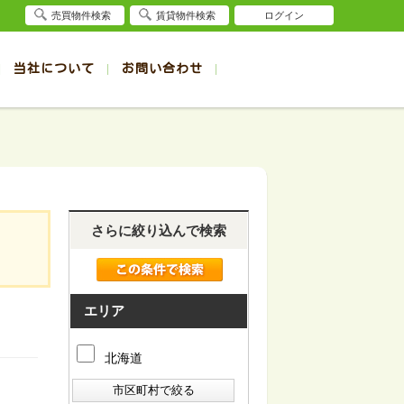
売買物件検索
賃貸物件検索
ログイン
当社について
お問い合わせ
賃貸
賃貸
サイト
事例
退去受付（帯広店）
会社概要
クイック売却査定
お問合せ
退去受付（旭川店）
採用情報
一覧
一覧
帯広の1R～1K賃貸
旭川の1R～1K賃貸
ート
ート
帯広の1DK～1LDK賃貸
旭川の1DK～1LDK賃貸
ション
ション
帯広の2K～2LDK賃貸
旭川の2K～2LDK賃貸
さらに絞り込んで検索
建て
建て
帯広の3K～3LDK賃貸
旭川の3K～3LDK賃貸
所
所
帯広の4K以上賃貸
旭川の4K以上賃貸
エリア
北海道