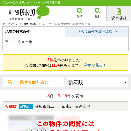
西二十一条南 土地｜ピタットハウスFC丸正池田
帯広
旭川
退去受付
帯広店
TOPページ
>
物件検索
>
西二十一条南 土地の不動産情報一覧
旭川店
現在の検索条件
さらに条件を絞り込む
西二十一条南 土地
5件
見つかりました！
会員限定物件は
1164
件あります。
今すぐ見る
条件を絞り込む
5
1～5
件中
件を表示
帯広市西二十一条南2丁目の土地
会員限定
値下がり