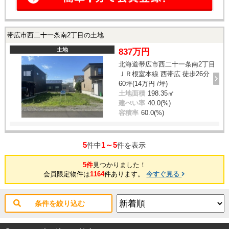
帯広市西二十一条南2丁目の土地
土地
837万円
北海道帯広市西二十一条南2丁目
ＪＲ根室本線 西帯広 徒歩26分
60坪(14万円 /坪)
土地面積
198.35㎡
建ぺい率
40.0(%)
容積率
60.0(%)
5
1～5
件中
件を表示
5件
見つかりました！
会員限定物件は
1164
件あります。
今すぐ見る
条件を絞り込む