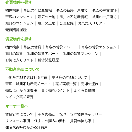
売買物件を探す
物件検索
帯広の不動産情報
帯広の新築一戸建て
帯広の中古住宅
帯広のマンション
帯広の土地
旭川の不動産情報
旭川の一戸建て
旭川のマンション
旭川の土地
会員登録
お気に入りリスト
売買閲覧履歴
賃貸物件を探す
物件検索
帯広の賃貸
帯広の賃貸アパート
帯広の賃貸マンション
旭川の賃貸
旭川の賃貸アパート
旭川の賃貸マンション
お気に入りリスト
賃貸閲覧履歴
不動産売却について
不動産売却で選ばれる理由
空き家の売却について
帯広・旭川不動産売却サイト
売却実績一覧
売却の流れ
売却にかかる諸費用
高く売るポイント
よくある質問
クイック売却査定
オーナー様へ
賃貸管理について
空き家売却・管理
管理物件ギャラリー
リフォーム事例
住まいの購入の流れ
賃貸vs持ち家
住宅取得時にかかる諸費用