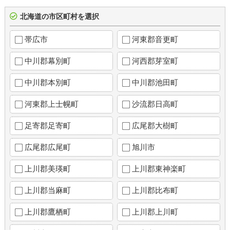
北海道の市区町村を選択
帯広市
河東郡音更町
中川郡幕別町
河西郡芽室町
中川郡本別町
中川郡池田町
河東郡上士幌町
沙流郡日高町
足寄郡足寄町
広尾郡大樹町
広尾郡広尾町
旭川市
上川郡美瑛町
上川郡東神楽町
上川郡当麻町
上川郡比布町
上川郡鷹栖町
上川郡上川町