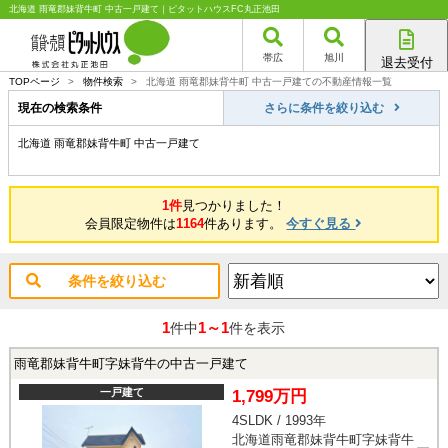
北海道 雨竜郡妹背牛町 中古一戸建て｜ピタットハウスFC丸正池田
帯広
旭川
退去受付
帯広店
TOPページ
>
物件検索
>
北海道 雨竜郡妹背牛町 中古一戸建ての不動産情報一覧
旭川店
現在の検索条件
さらに条件を絞り込む
北海道 雨竜郡妹背牛町 中古一戸建て
1件
見つかりました！
会員限定物件は
1164
件あります。
今すぐ見る
条件を絞り込む
1
1～1
件中
件を表示
雨竜郡妹背牛町字妹背牛の中古一戸建て
一戸建て
1,799万円
4SLDK / 1993年
北海道雨竜郡妹背牛町字妹背牛