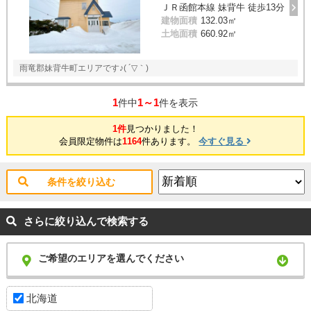
ＪＲ函館本線 妹背牛 徒歩13分
建物面積
132.03㎡
土地面積
660.92㎡
雨竜郡妹背牛町エリアです♪( ´▽｀)
1
1～1
件中
件を表示
1件
見つかりました！
会員限定物件は
1164
件あります。
今すぐ見る
条件を絞り込む
さらに絞り込んで検索する
ご希望のエリアを選んでください
北海道