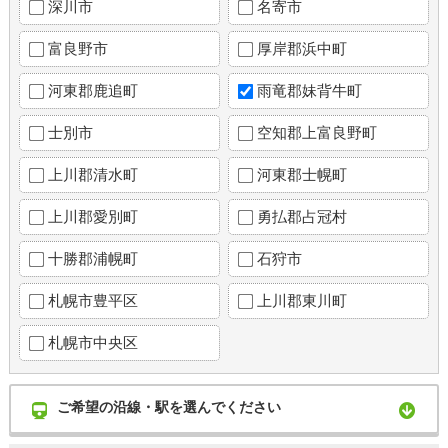
深川市
名寄市
富良野市
厚岸郡浜中町
河東郡鹿追町
雨竜郡妹背牛町
士別市
空知郡上富良野町
上川郡清水町
河東郡士幌町
上川郡愛別町
勇払郡占冠村
十勝郡浦幌町
石狩市
札幌市豊平区
上川郡東川町
札幌市中央区
ご希望の沿線・駅を選んでください