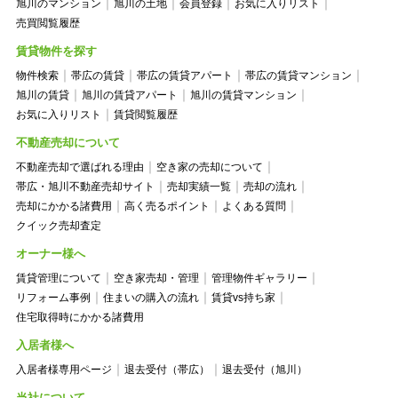
旭川のマンション
旭川の土地
会員登録
お気に入りリスト
売買閲覧履歴
賃貸物件を探す
物件検索
帯広の賃貸
帯広の賃貸アパート
帯広の賃貸マンション
旭川の賃貸
旭川の賃貸アパート
旭川の賃貸マンション
お気に入りリスト
賃貸閲覧履歴
不動産売却について
不動産売却で選ばれる理由
空き家の売却について
帯広・旭川不動産売却サイト
売却実績一覧
売却の流れ
売却にかかる諸費用
高く売るポイント
よくある質問
クイック売却査定
オーナー様へ
賃貸管理について
空き家売却・管理
管理物件ギャラリー
リフォーム事例
住まいの購入の流れ
賃貸vs持ち家
住宅取得時にかかる諸費用
入居者様へ
入居者様専用ページ
退去受付（帯広）
退去受付（旭川）
当社について