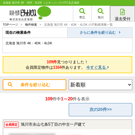
北海道 旭川市 4K・4DK・4LDK ｜ピタットハウスFC丸正池田
帯広
旭川
退去受付
帯広店
TOPページ
>
物件検索
>
北海道 旭川市 4K・4DK・4LDK の不動産情報一覧
旭川店
現在の検索条件
さらに条件を絞り込む
北海道 旭川市 4K・4DK・4LDK
109件
見つかりました！
会員限定物件は
1164
件あります。
今すぐ見る
条件を絞り込む
109
1～20
件中
件を表示
次の20件>>
旭川市永山七条5丁目の中古一戸建て
会員限定