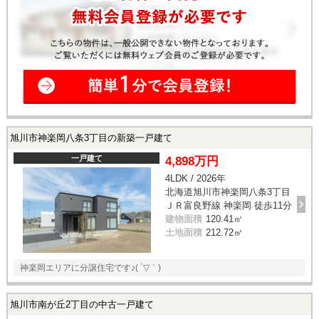
旭川市神楽岡八条3丁目の新築一戸建て
一戸建て
4,898万円
4LDK / 2026年
北海道旭川市神楽岡八条3丁目
ＪＲ富良野線 神楽岡 徒歩11分
建物面積
120.41㎡
土地面積
212.72㎡
神楽岡エリアに分譲住宅です♪( ´▽｀)
旭川市南が丘2丁目の中古一戸建て