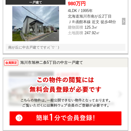
一戸建て
980万円
4LDK / 1995年
北海道旭川市南が丘2丁目
ＪＲ函館本線 近文 徒歩48分
建物面積
125.3㎡
土地面積
247.92㎡
南が丘に中古戸建てです♪( ´▽｀)
旭川市旭神二条5丁目の中古一戸建て
会員限定