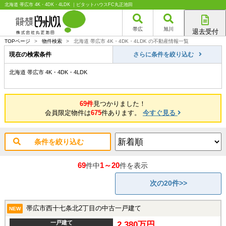
北海道 帯広市 4K・4DK・4LDK ｜ピタットハウスFC丸正池田
帯広
旭川
退去受付
帯広店
TOPページ
>
物件検索
>
北海道 帯広市 4K・4DK・4LDK の不動産情報一覧
旭川店
現在の検索条件
さらに条件を絞り込む
北海道 帯広市 4K・4DK・4LDK
69件
見つかりました！
会員限定物件は
675
件あります。
今すぐ見る
条件を絞り込む
69
1～20
件中
件を表示
次の20件>>
帯広市西十七条北2丁目の中古一戸建て
NEW
一戸建て
2,380万円