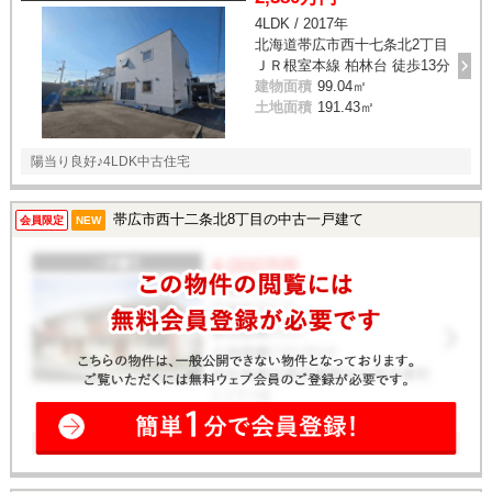
4LDK / 2017年
北海道帯広市西十七条北2丁目
ＪＲ根室本線 柏林台 徒歩13分
建物面積
99.04㎡
土地面積
191.43㎡
陽当り良好♪4LDK中古住宅
帯広市西十二条北8丁目の中古一戸建て
会員限定
NEW