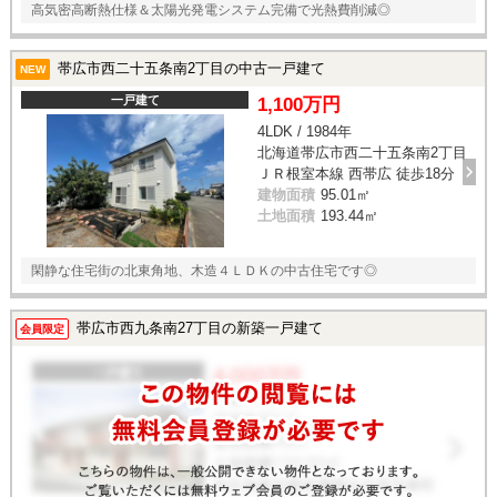
高気密高断熱仕様＆太陽光発電システム完備で光熱費削減◎
帯広市西二十五条南2丁目の中古一戸建て
NEW
一戸建て
1,100万円
4LDK / 1984年
北海道帯広市西二十五条南2丁目
ＪＲ根室本線 西帯広 徒歩18分
建物面積
95.01㎡
土地面積
193.44㎡
閑静な住宅街の北東角地、木造４ＬＤＫの中古住宅です◎
帯広市西九条南27丁目の新築一戸建て
会員限定