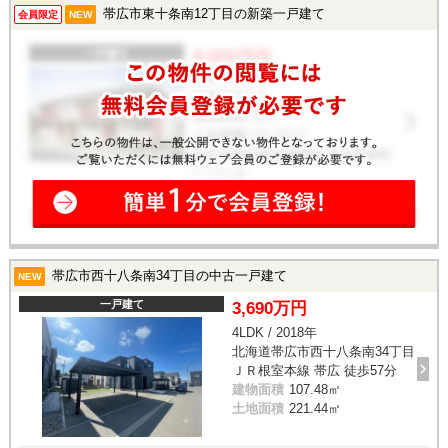
帯広市東十条南12丁目の新築一戸建て
会員限定
NEW
帯広市西十八条南34丁目の中古一戸建て
NEW
一戸建て
3,690万円
4LDK / 2018年
北海道帯広市西十八条南34丁目
ＪＲ根室本線 帯広 徒歩57分
建物面積
107.48㎡
土地面積
221.44㎡