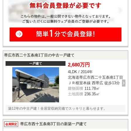
帯広市西二十五条南1丁目の中古一戸建て
一戸建て
2,680万円
4LDK / 2014年
北海道帯広市西二十五条南1丁目
ＪＲ根室本線 西帯広 徒歩13分
建物面積
111.78㎡
土地面積
236.35㎡
築12年の中古戸建！全居室収納完備でスッキリと暮らせます。
帯広市西十五条南3丁目の新築一戸建て
会員限定