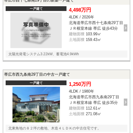
帯広市西十七条南29丁目の新築一戸建て
一戸建て
4,498万円
4LDK / 2026年
北海道帯広市西十七条南29丁目
ＪＲ根室本線 帯広 徒歩43分
建物面積
103.99㎡
土地面積
159.43㎡
太陽光発電システム3.22kW、蓄電池4.9kWh
帯広市西九条南29丁目の中古一戸建て
一戸建て
1,250万円
4LDK / 1980年
北海道帯広市西九条南29丁目
ＪＲ根室本線 帯広 徒歩35分
建物面積
112.61㎡
土地面積
271.08㎡
北東角地の８２坪の敷地、木造４ＬＤＫの中古住宅です。