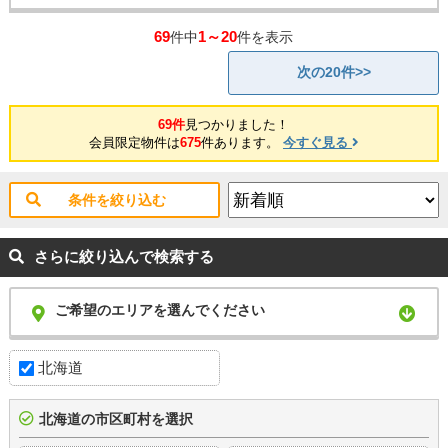
69
1～20
件中
件を表示
次の20件>>
69件
見つかりました！
会員限定物件は
675
件あります。
今すぐ見る
条件を絞り込む
さらに絞り込んで検索する
ご希望のエリアを選んでください
北海道
北海道の市区町村を選択