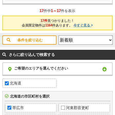
17
1～17
件中
件を表示
17件
見つかりました！
会員限定物件は
1164
件あります。
今すぐ見る
条件を絞り込む
さらに絞り込んで検索する
ご希望のエリアを選んでください
北海道
北海道の市区町村を選択
帯広市
河東郡音更町