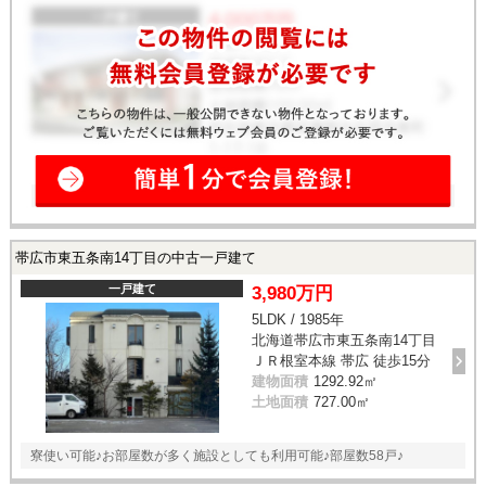
帯広市東五条南14丁目の中古一戸建て
一戸建て
3,980万円
5LDK / 1985年
北海道帯広市東五条南14丁目
ＪＲ根室本線 帯広 徒歩15分
建物面積
1292.92㎡
土地面積
727.00㎡
寮使い可能♪お部屋数が多く施設としても利用可能♪部屋数58戸♪