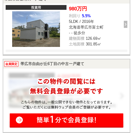
投資用
980万円
利回り
5.5%
5LDK / 2016年
北海道帯広市富士町
- - 徒歩分
建物面積
126.69㎡
土地面積
301.85㎡
帯広市自由が丘6丁目の中古一戸建て
会員限定