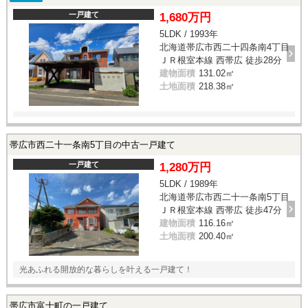
一戸建て
1,680万円
5LDK / 1993年
北海道帯広市西二十四条南4丁目
ＪＲ根室本線 西帯広 徒歩28分
建物面積
131.02㎡
土地面積
218.38㎡
帯広市西二十一条南5丁目の中古一戸建て
一戸建て
1,280万円
5LDK / 1989年
北海道帯広市西二十一条南5丁目
ＪＲ根室本線 西帯広 徒歩47分
建物面積
116.16㎡
土地面積
200.40㎡
光あふれる開放的な暮らしを叶える一戸建て！
帯広市富士町の一戸建て