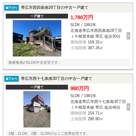
帯広市西四条南28丁目の中古一戸建て
値下がり
一戸建て
1,780万円
5LDK / 1991年
北海道帯広市西四条南28丁目
ＪＲ根室本線 帯広 徒歩30分
建物面積
169.32㎡
土地面積
387.26㎡
南東角地の5LDK中古住宅です。
帯広市西十七条南30丁目の中古一戸建て
値下がり
一戸建て
980万円
5LDK / 1981年
北海道帯広市西十七条南30丁目
ＪＲ根室本線 帯広 徒歩46分
建物面積
154.71㎡
土地面積
290.90㎡
1階：2LDK、2階：2LDKのセミ二世帯住宅です。