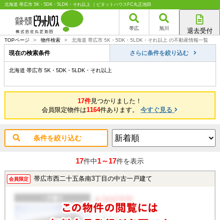
北海道 帯広市 5K・5DK・5LDK・それ以上 ｜ピタットハウスFC丸正池田
帯広
旭川
退去受付
帯広店
TOPページ
>
物件検索
>
北海道 帯広市 5K・5DK・5LDK・それ以上 の不動産情報一覧
旭川店
現在の検索条件
さらに条件を絞り込む
北海道 帯広市 5K・5DK・5LDK・それ以上
17件
見つかりました！
会員限定物件は
1164
件あります。
今すぐ見る
条件を絞り込む
17
1～17
件中
件を表示
帯広市西二十五条南3丁目の中古一戸建て
会員限定