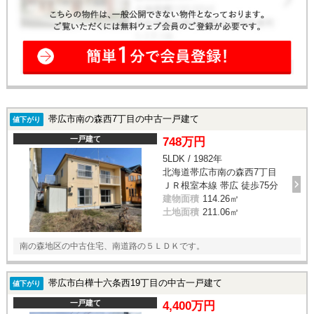
帯広市南の森西7丁目の中古一戸建て
値下がり
一戸建て
748万円
5LDK / 1982年
北海道帯広市南の森西7丁目
ＪＲ根室本線 帯広 徒歩75分
建物面積
114.26㎡
土地面積
211.06㎡
南の森地区の中古住宅、南道路の５ＬＤＫです。
帯広市白樺十六条西19丁目の中古一戸建て
値下がり
一戸建て
4,400万円