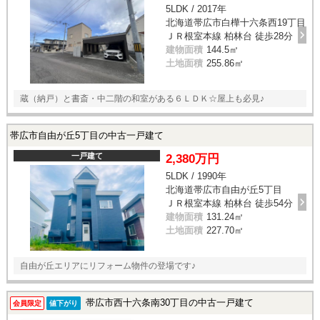
5LDK / 2017年
北海道帯広市白樺十六条西19丁目
ＪＲ根室本線 柏林台 徒歩28分
建物面積
144.5㎡
土地面積
255.86㎡
蔵（納戸）と書斎・中二階の和室がある６ＬＤＫ☆屋上も必見♪
帯広市自由が丘5丁目の中古一戸建て
一戸建て
2,380万円
5LDK / 1990年
北海道帯広市自由が丘5丁目
ＪＲ根室本線 柏林台 徒歩54分
建物面積
131.24㎡
土地面積
227.70㎡
自由が丘エリアにリフォーム物件の登場です♪
帯広市西十六条南30丁目の中古一戸建て
会員限定
値下がり