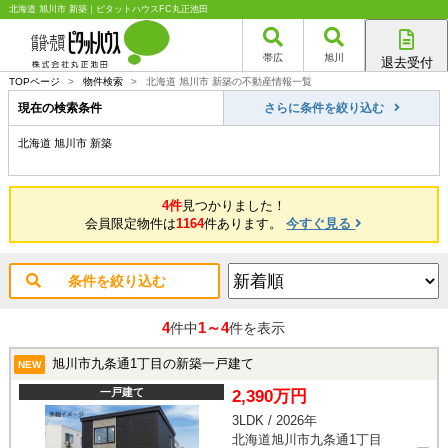
北海道 旭川市 新築｜ピタットハウスFC丸正池田
帯広
旭川
退去受付
帯広店
TOPページ
>
物件検索
>
北海道 旭川市 新築の不動産情報一覧
旭川店
現在の検索条件
さらに条件を絞り込む
北海道 旭川市 新築
4件
見つかりました！
会員限定物件は
1164
件あります。
今すぐ見る
条件を絞り込む
4
1～4
件中
件を表示
旭川市九条通1丁目の新築一戸建て
NEW
一戸建て
2,390万円
3LDK / 2026年
北海道旭川市九条通1丁目