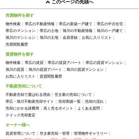
このページの先頭へ
売買物件を探す
物件検索
帯広の不動産情報
帯広の新築一戸建て
帯広の中古住宅
帯広のマンション
帯広の土地
旭川の不動産情報
旭川の一戸建て
旭川のマンション
旭川の土地
会員登録
お気に入りリスト
売買閲覧履歴
賃貸物件を探す
物件検索
帯広の賃貸
帯広の賃貸アパート
帯広の賃貸マンション
旭川の賃貸
旭川の賃貸アパート
旭川の賃貸マンション
お気に入りリスト
賃貸閲覧履歴
不動産売却について
不動産売却で選ばれる理由
空き家の売却について
帯広・旭川不動産売却サイト
売却実績一覧
売却の流れ
売却にかかる諸費用
高く売るポイント
よくある質問
クイック売却査定
オーナー様へ
賃貸管理について
空き家売却・管理
管理物件ギャラリー