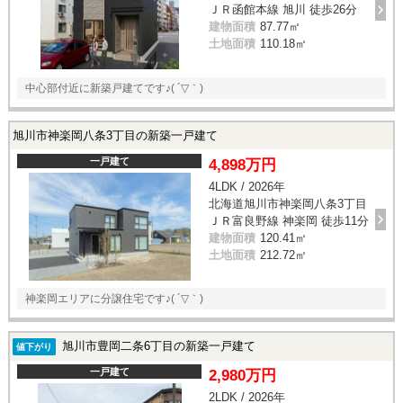
ＪＲ函館本線 旭川 徒歩26分
建物面積
87.77㎡
土地面積
110.18㎡
中心部付近に新築戸建てです♪( ´▽｀)
旭川市神楽岡八条3丁目の新築一戸建て
一戸建て
4,898万円
4LDK / 2026年
北海道旭川市神楽岡八条3丁目
ＪＲ富良野線 神楽岡 徒歩11分
建物面積
120.41㎡
土地面積
212.72㎡
神楽岡エリアに分譲住宅です♪( ´▽｀)
旭川市豊岡二条6丁目の新築一戸建て
値下がり
一戸建て
2,980万円
2LDK / 2026年