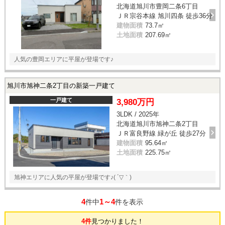
北海道旭川市豊岡二条6丁目
ＪＲ宗谷本線 旭川四条 徒歩36分
建物面積
73.7㎡
土地面積
207.69㎡
人気の豊岡エリアに平屋が登場です♪
旭川市旭神二条2丁目の新築一戸建て
一戸建て
3,980万円
3LDK / 2025年
北海道旭川市旭神二条2丁目
ＪＲ富良野線 緑が丘 徒歩27分
建物面積
95.64㎡
土地面積
225.75㎡
旭神エリアに人気の平屋が登場です♪( ´▽｀)
4
1～4
件中
件を表示
4件
見つかりました！