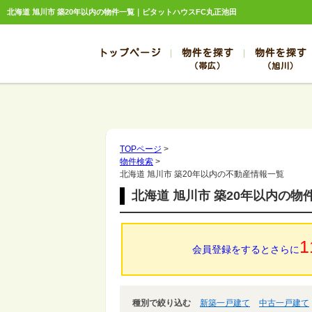
北海道 旭川市 築20年以内の物件一覧｜ピタットハウスFC丸正池田
トップページ
物件を探す
物件を探す
（帯広）
（旭川）
総合お問合せ
お知らせ
賃貸管理について
選ばれる理由
管理のお問合せ
スタッフ紹介
帯広
旭川
帯広
旭川
TOPページ
>
物件検索
>
帯広
旭川
北海道 旭川市 築20年以内の不動産情報一覧
帯広
旭川
北海道 旭川市 築20年以内の物
帯広
旭川
1
会員登録をするとさらに
種別で絞り込む
新築一戸建て
中古一戸建て