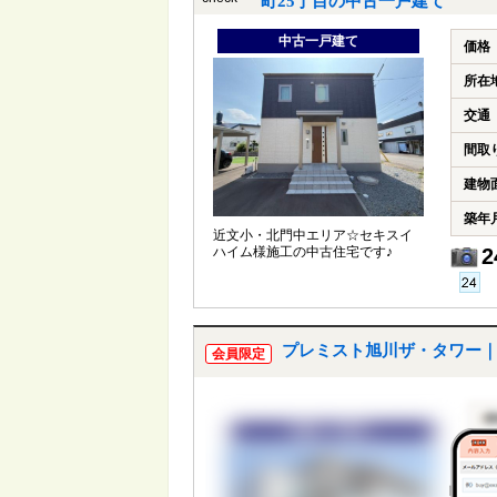
町25丁目の中古一戸建て
中古一戸建て
価格
所在
交通
間取
建物
築年
近文小・北門中エリア☆セキスイ
ハイム様施工の中古住宅です♪
2
プレミスト旭川ザ・タワー｜
会員限定