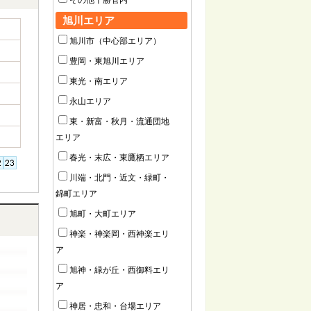
その他十勝管内
旭川エリア
旭川市（中心部エリア）
豊岡・東旭川エリア
東光・南エリア
永山エリア
東・新富・秋月・流通団地
エリア
春光・末広・東鷹栖エリア
川端・北門・近文・緑町・
錦町エリア
旭町・大町エリア
神楽・神楽岡・西神楽エリ
ア
旭神・緑が丘・西御料エリ
ア
神居・忠和・台場エリア