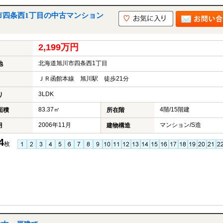
市四条西1丁目の中古マンション
2,199万円
北海道旭川市四条西1丁目
地
ＪＲ函館本線 旭川駅 徒歩21分
3LDK
り
83.37㎡
4階/15階建
面積
所在階
2006年11月
マンション/S造
月
建物構造
4
枚