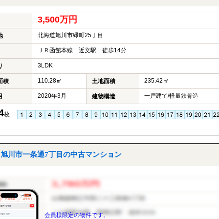
3,500万円
北海道旭川市緑町25丁目
地
ＪＲ函館本線 近文駅 徒歩14分
3LDK
り
110.28㎡
235.42㎡
面積
土地面積
2020年3月
一戸建て/軽量鉄骨造
月
建物構造
4
枚
旭川市一条通7丁目の中古マンション
会員様限定の物件です。