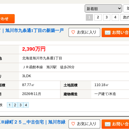
1
2
3
4
次の
て｜旭川市九条通1丁目の新築一戸
2,390万円
北海道旭川市九条通1丁目
地
ＪＲ函館本線 旭川駅 徒歩26分
3LDK
り
87.77㎡
110.18㎡
面積
土地面積
2026年11月
一戸建て/木造
月
建物構造
枚
※緑町２５＿中古住宅｜旭川市緑