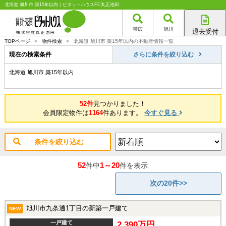
北海道 旭川市 築15年以内｜ピタットハウスFC丸正池田
帯広
旭川
退去受付
帯広店
TOPページ
>
物件検索
>
北海道 旭川市 築15年以内の不動産情報一覧
旭川店
現在の検索条件
さらに条件を絞り込む
北海道 旭川市 築15年以内
52件
見つかりました！
会員限定物件は
1164
件あります。
今すぐ見る
条件を絞り込む
52
1～20
件中
件を表示
次の20件>>
旭川市九条通1丁目の新築一戸建て
NEW
一戸建て
2,390万円