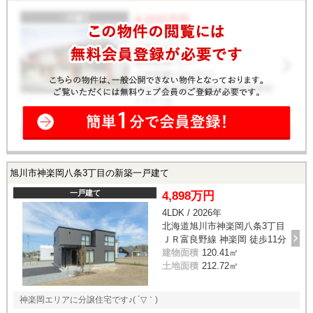
旭川市神楽岡八条3丁目の新築一戸建て
一戸建て
4,898万円
4LDK / 2026年
北海道旭川市神楽岡八条3丁目
ＪＲ富良野線 神楽岡 徒歩11分
建物面積
120.41㎡
土地面積
212.72㎡
神楽岡エリアに分譲住宅です♪( ´▽｀)