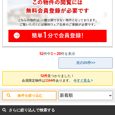
52
1～20
件中
件を表示
次の20件>>
52件
見つかりました！
会員限定物件は
1164
件あります。
今すぐ見る
条件を絞り込む
さらに絞り込んで検索する