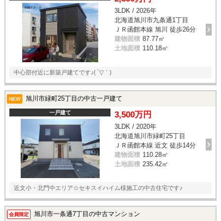
3LDK / 2026年
北海道旭川市九条通1丁目
ＪＲ函館本線 旭川 徒歩26分
建物面積
87.77㎡
土地面積
110.18㎡
中心部付近に新築戸建てです♪( ´▽｀)
旭川市緑町25丁目の中古一戸建て
NEW
一戸建て
3,500万円
3LDK / 2020年
北海道旭川市緑町25丁目
ＪＲ函館本線 近文 徒歩14分
建物面積
110.28㎡
土地面積
235.42㎡
近文小・北門中エリア☆セキスイハイム様施工の中古住宅です♪
旭川市一条通7丁目の中古マンション
会員限定