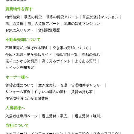
賃貸物件を探す
物件検索
帯広の賃貸
帯広の賃貸アパート
帯広の賃貸マンション
旭川の賃貸
旭川の賃貸アパート
旭川の賃貸マンション
お気に入りリスト
賃貸閲覧履歴
不動産売却について
不動産売却で選ばれる理由
空き家の売却について
帯広・旭川不動産売却サイト
売却実績一覧
売却の流れ
売却にかかる諸費用
高く売るポイント
よくある質問
クイック売却査定
オーナー様へ
賃貸管理について
空き家売却・管理
管理物件ギャラリー
リフォーム事例
住まいの購入の流れ
賃貸vs持ち家
住宅取得時にかかる諸費用
入居者様へ
入居者様専用ページ
退去受付（帯広）
退去受付（旭川）
当社について
トップページ
インフォメーション
スタッフ紹介
スタッフブログ