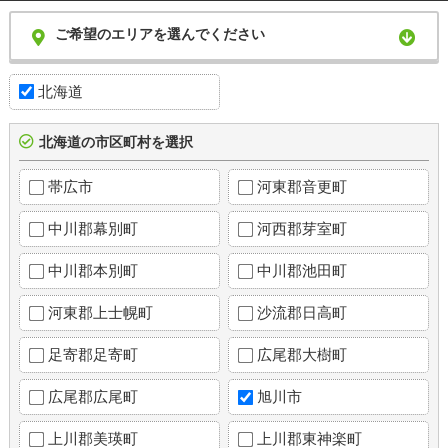
ご希望のエリアを選んでください
北海道
北海道の市区町村を選択
帯広市
河東郡音更町
中川郡幕別町
河西郡芽室町
中川郡本別町
中川郡池田町
河東郡上士幌町
沙流郡日高町
足寄郡足寄町
広尾郡大樹町
広尾郡広尾町
旭川市
上川郡美瑛町
上川郡東神楽町