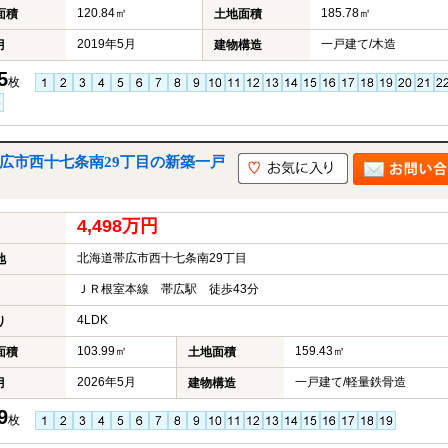
120.84㎡
185.78㎡
面積
土地面積
2019年5月
一戸建て/木造
月
建物構造
5
枚
帯広市西十七条南29丁目の新築一戸
4,498万円
北海道帯広市西十七条南29丁目
地
ＪＲ根室本線 帯広駅 徒歩43分
4LDK
り
103.99㎡
159.43㎡
面積
土地面積
2026年5月
一戸建て/軽量鉄骨造
月
建物構造
9
枚