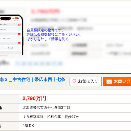
会員様限定の物件です。
詳細は会員登録後にご覧ください。
ぼかしを外して情報を見る
７南３＿中古住宅｜帯広市西十七条
2,790万円
北海道帯広市西十七条南3丁目
地
ＪＲ根室本線 柏林台駅 徒歩27分
4SLDK
り