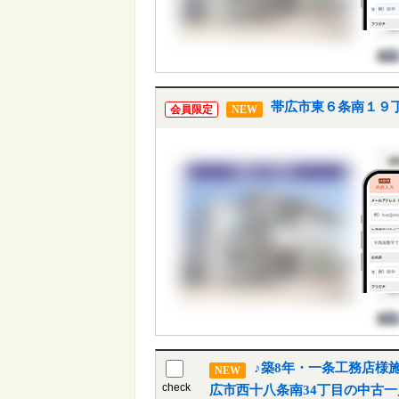
帯広市東６条南１９丁
会員限定
NEW
♪築8年・一条工務店様
NEW
check
広市西十八条南34丁目の中古