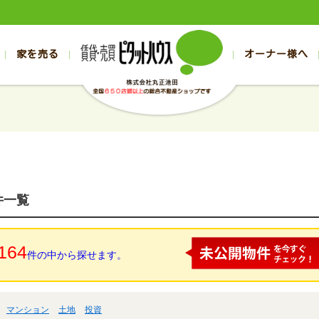
家を売る
オーナー様へ
売買
売買
売却実績一覧
空き家管理
スタッフブログ
売却のお問合せ
管理物件ギャラリー
売却のご相談
入居者様ページ
お客様の声
不動産売却査定
リフォーム
の売買物件一覧
の売買物件一覧
帯広の1000万円以下
旭川の1000万円以下
帯広の賃貸物件
旭川の賃貸物件
の新築一戸建て
の新築一戸建て
帯広の1000万～2000万円
旭川の1000万～2000万円
帯広の賃貸アパ
旭川の賃貸アパ
の中古一戸建て
の中古一戸建て
帯広の2000万～3000万円
旭川の2000万～3000万円
帯広の賃貸マン
旭川の賃貸マン
の土地
の土地
帯広の3000万～4000万円
旭川の3000万～4000万円
帯広の賃貸一戸
旭川の賃貸一戸
件一覧
の中古マンション
の中古マンション
帯広の4000万以上
旭川の4000万以上
帯広の賃貸事務
旭川の賃貸事務
164
件の中から探せます。
マンション
土地
投資