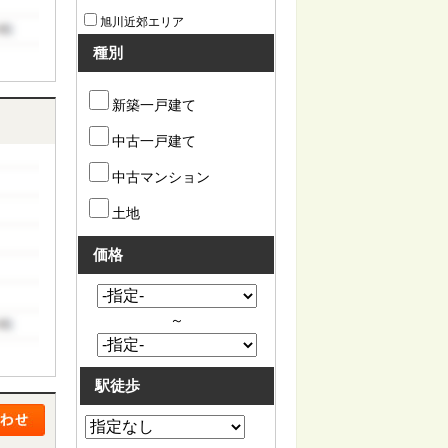
旭川近郊エリア
種別
新築一戸建て
中古一戸建て
中古マンション
土地
価格
～
駅徒歩