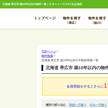
北海道 帯広市 築10年以内の物件一覧｜ピタットハウスFC丸正池田
トップページ
物件を探す
物件を探す
（帯広）
（旭川）
総合お問合せ
お知らせ
賃貸管理について
選ばれる理由
管理のお問合せ
スタッフ紹介
帯広
旭川
帯広
旭川
TOPページ
>
物件検索
>
帯広
旭川
北海道 帯広市 築10年以内の不動産情報一覧
帯広
旭川
北海道 帯広市 築10年以内の物
帯広
旭川
1
会員登録をするとさらに
種別で絞り込む
新築一戸建て
中古一戸建て