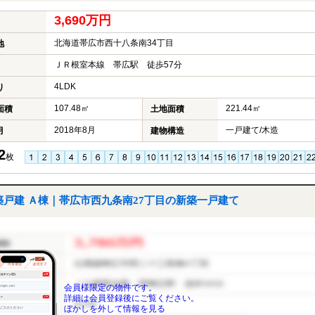
3,690万円
北海道帯広市西十八条南34丁目
地
ＪＲ根室本線 帯広駅 徒歩57分
4LDK
り
107.48㎡
221.44㎡
面積
土地面積
2018年8月
一戸建て/木造
月
建物構造
2
枚
築戸建 Ａ棟｜帯広市西九条南27丁目の新築一戸建て
会員様限定の物件です。
詳細は会員登録後にご覧ください。
ぼかしを外して情報を見る