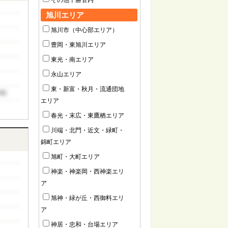
その他十勝管内
旭川エリア
旭川市（中心部エリア）
豊岡・東旭川エリア
東光・南エリア
永山エリア
東・新富・秋月・流通団地
エリア
春光・末広・東鷹栖エリア
川端・北門・近文・緑町・
錦町エリア
旭町・大町エリア
神楽・神楽岡・西神楽エリ
ア
旭神・緑が丘・西御料エリ
ア
神居・忠和・台場エリア