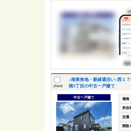
♪南東角地・新緑通沿い♪西１
南3丁目の中古一戸建て
check
中古一戸建て
価格
所在
交通
間取