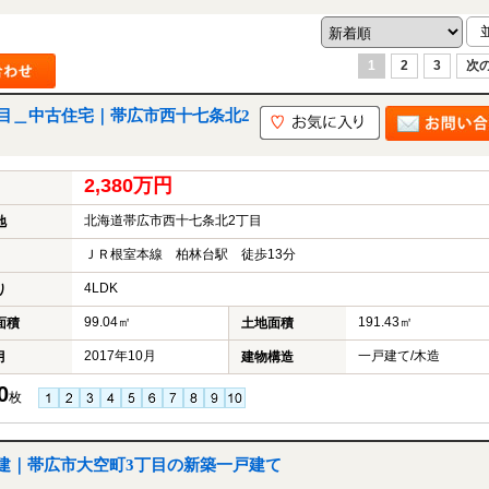
1
2
3
次の
丁目＿中古住宅｜帯広市西十七条北2
2,380万円
北海道帯広市西十七条北2丁目
地
ＪＲ根室本線 柏林台駅 徒歩13分
4LDK
り
99.04㎡
191.43㎡
面積
土地面積
2017年10月
一戸建て/木造
月
建物構造
0
枚
建｜帯広市大空町3丁目の新築一戸建て