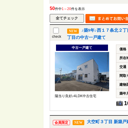
50
件中
1～20
件を表示
♪築9年♪西１７条北２
NEW
check
丁目の中古一戸建て
中古一戸建て
価格
所在
交通
間取
建物
築年
陽当り良好♪4LDK中古住宅
1
大空町３丁目 新築戸
会員限定
NEW