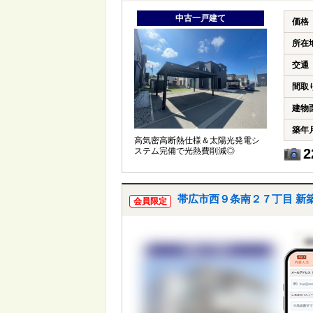
中古一戸建て
価格
所在
交通
間取
建物
築年
高気密高断熱仕様＆太陽光発電シ
ステム完備で光熱費削減◎
2
帯広市西９条南２７丁目 新
会員限定