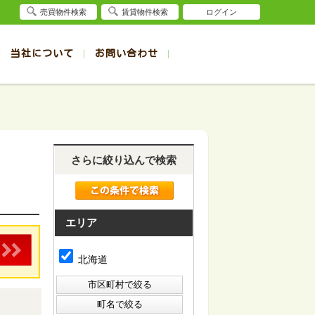
売買物件検索
賃貸物件検索
ログイン
当社について
お問い合わせ
賃貸
賃貸
サイト
事例
退去受付（帯広店）
会社概要
クイック売却査定
お問合せ
退去受付（旭川店）
採用情報
一覧
一覧
帯広の1R～1K賃貸
旭川の1R～1K賃貸
ート
ート
帯広の1DK～1LDK賃貸
旭川の1DK～1LDK賃貸
さらに絞り込んで検索
ション
ション
帯広の2K～2LDK賃貸
旭川の2K～2LDK賃貸
建て
建て
帯広の3K～3LDK賃貸
旭川の3K～3LDK賃貸
所
所
帯広の4K以上賃貸
旭川の4K以上賃貸
エリア
北海道