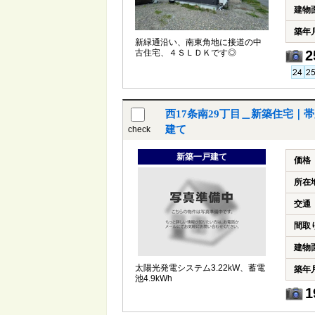
建物
築年
新緑通沿い、南東角地に接道の中
古住宅、４ＳＬＤＫです◎
2
西17条南29丁目＿新築住宅｜
建て
check
新築一戸建て
価格
所在
交通
間取
建物
太陽光発電システム3.22kW、蓄電
築年
池4.9kWh
1