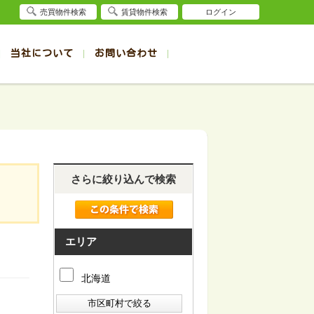
売買物件検索
賃貸物件検索
ログイン
当社について
お問い合わせ
賃貸
賃貸
サイト
事例
退去受付（帯広店）
会社概要
クイック売却査定
お問合せ
退去受付（旭川店）
採用情報
一覧
一覧
帯広の1R～1K賃貸
旭川の1R～1K賃貸
ート
ート
帯広の1DK～1LDK賃貸
旭川の1DK～1LDK賃貸
ション
ション
帯広の2K～2LDK賃貸
旭川の2K～2LDK賃貸
さらに絞り込んで検索
建て
建て
帯広の3K～3LDK賃貸
旭川の3K～3LDK賃貸
所
所
帯広の4K以上賃貸
旭川の4K以上賃貸
エリア
北海道