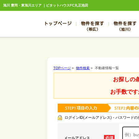
旭川 豊岡・東旭川エリア ｜ピタットハウスFC丸正池田
トップページ
物件を探す
物件を探す
（帯広）
（旭川）
総合お問合せ
お知らせ
賃貸管理について
選ばれる理由
管理のお問合せ
スタッフ紹介
帯広
旭川
帯広
旭川
TOPページ
>
物件検索
>
不動産情報一覧
帯広
旭川
お探しの
帯広
旭川
帯広
旭川
お手数です
ログインID(メールアドレス)・パスワードの
必須
メールアドレス