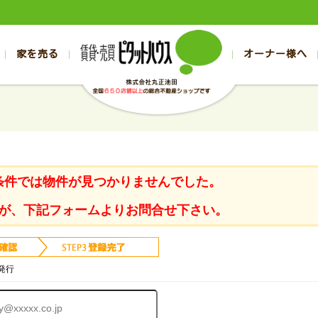
家を売る
オーナー様へ
売買
売買
売却実績一覧
空き家管理
スタッフブログ
売却のお問合せ
管理物件ギャラリー
売却のご相談
入居者様ページ
お客様の声
不動産売却査定
リフォーム
の売買物件一覧
の売買物件一覧
帯広の1000万円以下
旭川の1000万円以下
帯広の賃貸物件
旭川の賃貸物件
の新築一戸建て
の新築一戸建て
帯広の1000万～2000万円
旭川の1000万～2000万円
帯広の賃貸アパ
旭川の賃貸アパ
の中古一戸建て
の中古一戸建て
帯広の2000万～3000万円
旭川の2000万～3000万円
帯広の賃貸マン
旭川の賃貸マン
条件では物件が見つかりませんでした。
の土地
の土地
帯広の3000万～4000万円
旭川の3000万～4000万円
帯広の賃貸一戸
旭川の賃貸一戸
の中古マンション
の中古マンション
帯広の4000万以上
旭川の4000万以上
帯広の賃貸事務
旭川の賃貸事務
が、下記フォームよりお問合せ下さい。
発行