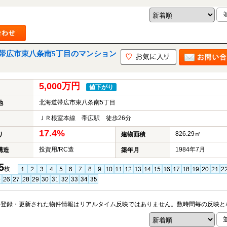
帯広市東八条南5丁目のマンション
5,000万円
値下がり
北海道帯広市東八条南5丁目
地
ＪＲ根室本線 帯広駅 徒歩26分
17.4%
826.29㎡
り
建物面積
投資用/RC造
1984年7月
構造
築年月
5
枚
※登録・更新された物件情報はリアルタイム反映ではありません。数時間毎の反映と