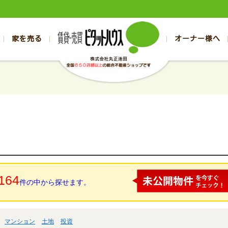
家を売る
オーナー様へ
売買
売買
売却実績一覧
空き家管理
スタッフブログ
売却のお問合せ
管理物件ギャラリー
売却のご相談
入居者様ページ
お客様の声
不動産売却査定
リフォーム
の売買物件一覧
の売買物件一覧
帯広の1000万円以下
旭川の1000万円以下
帯広の賃貸物件
旭川の賃貸物件
の新築一戸建て
の新築一戸建て
帯広の1000万～2000万円
旭川の1000万～2000万円
帯広の賃貸アパ
旭川の賃貸アパ
の中古一戸建て
の中古一戸建て
帯広の2000万～3000万円
旭川の2000万～3000万円
帯広の賃貸マン
旭川の賃貸マン
の土地
の土地
帯広の3000万～4000万円
旭川の3000万～4000万円
帯広の賃貸一戸
旭川の賃貸一戸
の中古マンション
の中古マンション
帯広の4000万以上
旭川の4000万以上
帯広の賃貸事務
旭川の賃貸事務
164
件の中から探せます。
マンション
土地
投資