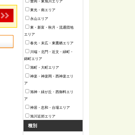
豊岡・東旭川エリア
東光・南エリア
永山エリア
東・新富・秋月・流通団地
エリア
春光・末広・東鷹栖エリア
川端・北門・近文・緑町・
錦町エリア
旭町・大町エリア
神楽・神楽岡・西神楽エリ
ア
旭神・緑が丘・西御料エリ
ア
神居・忠和・台場エリア
旭川近郊エリア
種別