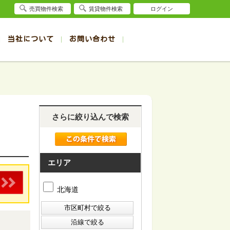
売買物件検索
賃貸物件検索
ログイン
当社について
お問い合わせ
賃貸
賃貸
サイト
事例
退去受付（帯広店）
会社概要
クイック売却査定
お問合せ
退去受付（旭川店）
採用情報
一覧
一覧
帯広の1R～1K賃貸
旭川の1R～1K賃貸
ート
ート
帯広の1DK～1LDK賃貸
旭川の1DK～1LDK賃貸
さらに絞り込んで検索
ション
ション
帯広の2K～2LDK賃貸
旭川の2K～2LDK賃貸
建て
建て
帯広の3K～3LDK賃貸
旭川の3K～3LDK賃貸
所
所
帯広の4K以上賃貸
旭川の4K以上賃貸
エリア
北海道