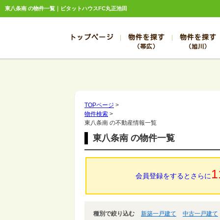
東八条南 の物件一覧｜ピタットハウスFC丸正池田
トップページ
物件を探す
物件を探す
（帯広）
（旭川）
総合お問合せ
お知らせ
賃貸管理について
選ばれる理由
管理のお問合せ
スタッフ紹介
帯広
旭川
帯広
旭川
TOPページ
>
物件検索
>
帯広
旭川
東八条南 の不動産情報一覧
帯広
旭川
東八条南 の物件一覧
帯広
旭川
1
会員登録をするとさらに
種別で絞り込む
新築一戸建て
中古一戸建て