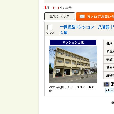
1
件中
1～1
件を表示
一棟収益マンション 八番館｜
１棟
check
マンション１棟
価格
所在
交通
利回
建物
3
満室時利回り１７．３８％！ＲＣ
造