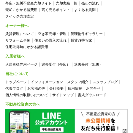
帯広・旭川不動産売却サイト
売却実績一覧
売却の流れ
売却にかかる諸費用
高く売るポイント
よくある質問
クイック売却査定
オーナー様へ
賃貸管理について
空き家売却・管理
管理物件ギャラリー
リフォーム事例
住まいの購入の流れ
賃貸vs持ち家
住宅取得時にかかる諸費用
入居者様へ
入居者様専用ページ
退去受付（帯広）
退去受付（旭川）
当社について
トップページ
インフォメーション
スタッフ紹介
スタッフブログ
代表ブログ
お客様の声
会社概要
採用情報
お問合せ
個人情報の取扱いについて
サイトマップ
書式ダウンロード
不動産投資家の方へ