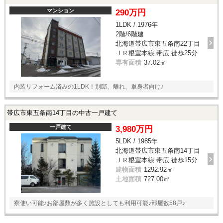
マンション
290万円
1LDK / 1976年
2階/6階建
北海道帯広市東五条南22丁目
ＪＲ根室本線 帯広 徒歩25分
専有面積
37.02㎡
内装リフォーム済みの1LDK！別邸、離れ、単身者向け♪
帯広市東五条南14丁目の中古一戸建て
一戸建て
3,980万円
5LDK / 1985年
北海道帯広市東五条南14丁目
ＪＲ根室本線 帯広 徒歩15分
建物面積
1292.92㎡
土地面積
727.00㎡
寮使い可能♪お部屋数が多く施設としても利用可能♪部屋数58戸♪