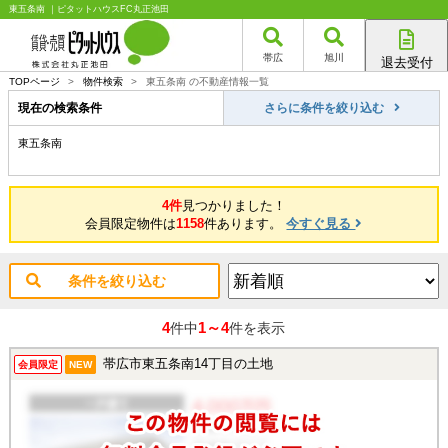
東五条南 ｜ピタットハウスFC丸正池田
帯広
旭川
退去受付
帯広店
TOPページ
>
物件検索
>
東五条南 の不動産情報一覧
旭川店
現在の検索条件
さらに条件を絞り込む
東五条南
4件
見つかりました！
会員限定物件は
1158
件あります。
今すぐ見る
条件を絞り込む
4
1～4
件中
件を表示
帯広市東五条南14丁目の土地
会員限定
NEW