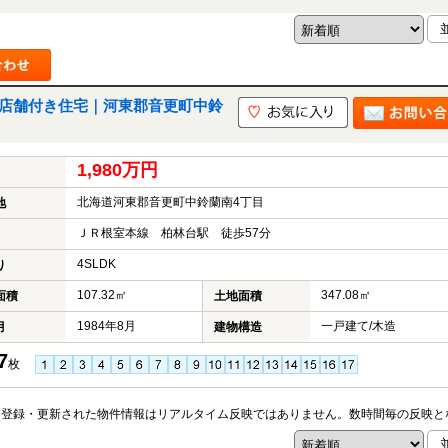
＿店舗付き住宅｜河東郡音更町中鈴
1,980万円
北海道河東郡音更町中鈴蘭南4丁目
地
ＪＲ根室本線 柏林台駅 徒歩57分
4SLDK
り
107.32㎡
347.08㎡
面積
土地面積
1984年8月
一戸建て/木造
月
建物構造
7
枚
※登録・更新された物件情報はリアルタイム反映ではありません。数時間毎の反映と