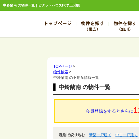
中鈴蘭南 の物件一覧｜ピタットハウスFC丸正池田
トップページ
物件を探す
物件を探す
（帯広）
（旭川）
総合お問合せ
お知らせ
賃貸管理について
選ばれる理由
管理のお問合せ
スタッフ紹介
帯広
旭川
帯広
旭川
TOPページ
>
物件検索
>
帯広
旭川
中鈴蘭南 の不動産情報一覧
帯広
旭川
中鈴蘭南 の物件一覧
帯広
旭川
1
会員登録をするとさらに
種別で絞り込む
新築一戸建て
中古一戸建て