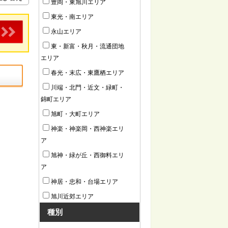
豊岡・東旭川エリア
東光・南エリア
永山エリア
東・新富・秋月・流通団地
エリア
春光・末広・東鷹栖エリア
川端・北門・近文・緑町・
錦町エリア
旭町・大町エリア
神楽・神楽岡・西神楽エリ
ア
旭神・緑が丘・西御料エリ
ア
神居・忠和・台場エリア
旭川近郊エリア
種別