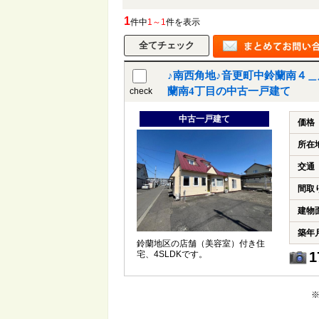
1
件中
1～1
件を表示
♪南西角地♪音更町中鈴蘭南４
蘭南4丁目の中古一戸建て
check
中古一戸建て
価格
所在
交通
間取
建物
築年
鈴蘭地区の店舗（美容室）付き住
宅、4SLDKです。
1