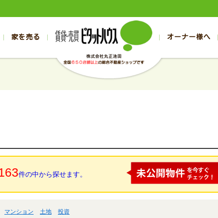
家を売る
オーナー様へ
売買
売買
売却実績一覧
空き家管理
スタッフブログ
売却のお問合せ
管理物件ギャラリー
売却のご相談
入居者様ページ
お客様の声
不動産売却査定
リフォーム
の売買物件一覧
の売買物件一覧
帯広の1000万円以下
旭川の1000万円以下
帯広の賃貸物件
旭川の賃貸物件
の新築一戸建て
の新築一戸建て
帯広の1000万～2000万円
旭川の1000万～2000万円
帯広の賃貸アパ
旭川の賃貸アパ
の中古一戸建て
の中古一戸建て
帯広の2000万～3000万円
旭川の2000万～3000万円
帯広の賃貸マン
旭川の賃貸マン
の土地
の土地
帯広の3000万～4000万円
旭川の3000万～4000万円
帯広の賃貸一戸
旭川の賃貸一戸
の中古マンション
の中古マンション
帯広の4000万以上
旭川の4000万以上
帯広の賃貸事務
旭川の賃貸事務
163
件の中から探せます。
マンション
土地
投資