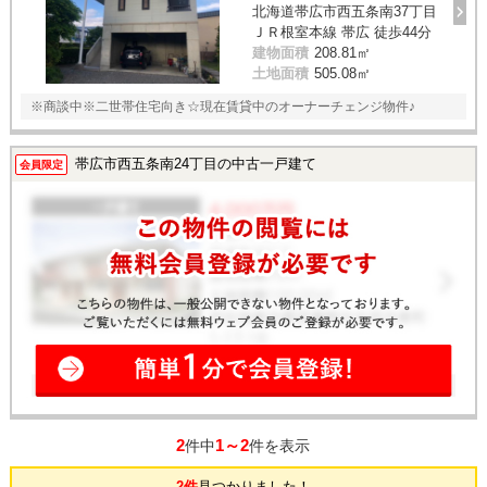
北海道帯広市西五条南37丁目
ＪＲ根室本線 帯広 徒歩44分
建物面積
208.81㎡
土地面積
505.08㎡
※商談中※二世帯住宅向き☆現在賃貸中のオーナーチェンジ物件♪
帯広市西五条南24丁目の中古一戸建て
会員限定
2
1～2
件中
件を表示
2件
見つかりました！