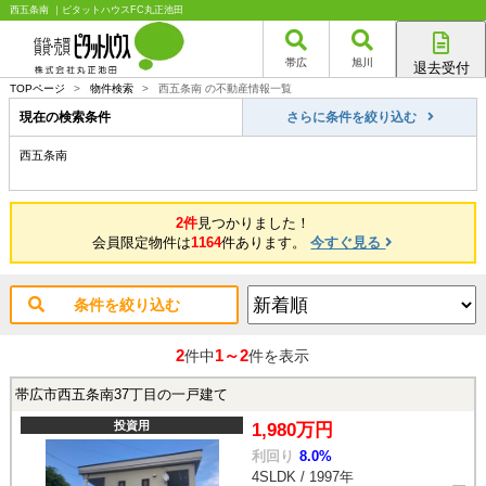
西五条南 ｜ピタットハウスFC丸正池田
帯広
旭川
退去受付
帯広店
TOPページ
>
物件検索
>
西五条南 の不動産情報一覧
旭川店
現在の検索条件
さらに条件を絞り込む
西五条南
2件
見つかりました！
会員限定物件は
1164
件あります。
今すぐ見る
条件を絞り込む
2
1～2
件中
件を表示
帯広市西五条南37丁目の一戸建て
投資用
1,980万円
利回り
8.0%
4SLDK / 1997年