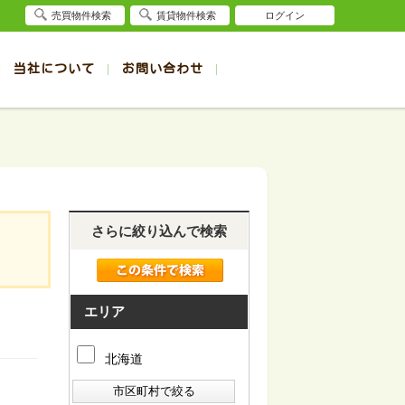
売買物件検索
賃貸物件検索
ログイン
当社について
お問い合わせ
賃貸
賃貸
サイト
事例
退去受付（帯広店）
会社概要
クイック売却査定
お問合せ
退去受付（旭川店）
採用情報
一覧
一覧
帯広の1R～1K賃貸
旭川の1R～1K賃貸
ート
ート
帯広の1DK～1LDK賃貸
旭川の1DK～1LDK賃貸
ション
ション
帯広の2K～2LDK賃貸
旭川の2K～2LDK賃貸
さらに絞り込んで検索
建て
建て
帯広の3K～3LDK賃貸
旭川の3K～3LDK賃貸
所
所
帯広の4K以上賃貸
旭川の4K以上賃貸
エリア
北海道