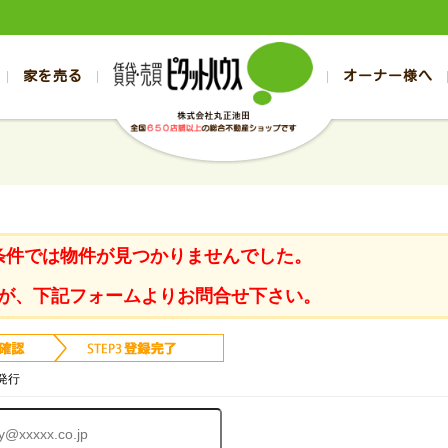
家を売る
オーナー様へ
売買
売買
売却実績一覧
空き家管理
スタッフブログ
売却のお問合せ
管理物件ギャラリー
売却のご相談
入居者様ページ
お客様の声
不動産売却査定
リフォーム
の売買物件一覧
の売買物件一覧
帯広の1000万円以下
旭川の1000万円以下
帯広の賃貸物件
旭川の賃貸物件
の新築一戸建て
の新築一戸建て
帯広の1000万～2000万円
旭川の1000万～2000万円
帯広の賃貸アパ
旭川の賃貸アパ
の中古一戸建て
の中古一戸建て
帯広の2000万～3000万円
旭川の2000万～3000万円
帯広の賃貸マン
旭川の賃貸マン
条件では物件が見つかりませんでした。
の土地
の土地
帯広の3000万～4000万円
旭川の3000万～4000万円
帯広の賃貸一戸
旭川の賃貸一戸
の中古マンション
の中古マンション
帯広の4000万以上
旭川の4000万以上
帯広の賃貸事務
旭川の賃貸事務
が、下記フォームよりお問合せ下さい。
発行