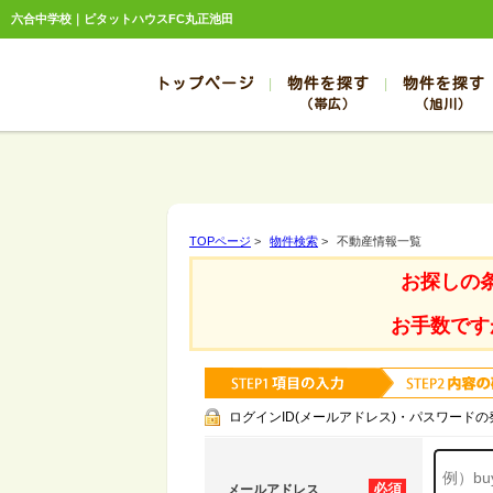
六合中学校｜ピタットハウスFC丸正池田
トップページ
物件を探す
物件を探す
（帯広）
（旭川）
総合お問合せ
お知らせ
賃貸管理について
選ばれる理由
管理のお問合せ
スタッフ紹介
帯広
旭川
帯広
旭川
TOPページ
>
物件検索
>
不動産情報一覧
帯広
旭川
お探しの
帯広
旭川
帯広
旭川
お手数です
ログインID(メールアドレス)・パスワードの
必須
メールアドレス