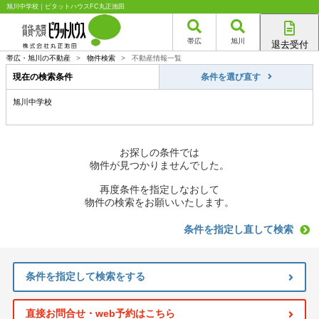
旭川中学校｜ピタットハウスFC丸正池田
帯広
旭川
退去受付
帯広店
帯広・旭川の不動産
>
物件検索
>
不動産情報一覧
旭川店
現在の検索条件
条件を選び直す
旭川中学校
お探しの条件では
物件が見つかりませんでした。
再度条件を指定しなおして
物件の検索をお願いいたします。
条件を指定し直して検索
条件を指定して検索をする
直接お問合せ・web予約はこちら