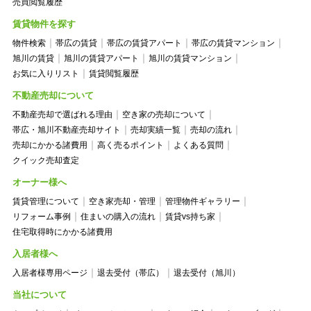
売買閲覧履歴
賃貸物件を探す
物件検索
帯広の賃貸
帯広の賃貸アパート
帯広の賃貸マンション
旭川の賃貸
旭川の賃貸アパート
旭川の賃貸マンション
お気に入りリスト
賃貸閲覧履歴
不動産売却について
不動産売却で選ばれる理由
空き家の売却について
帯広・旭川不動産売却サイト
売却実績一覧
売却の流れ
売却にかかる諸費用
高く売るポイント
よくある質問
クイック売却査定
オーナー様へ
賃貸管理について
空き家売却・管理
管理物件ギャラリー
リフォーム事例
住まいの購入の流れ
賃貸vs持ち家
住宅取得時にかかる諸費用
入居者様へ
入居者様専用ページ
退去受付（帯広）
退去受付（旭川）
当社について