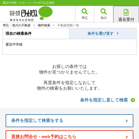
愛宕中学校｜ピタットハウスFC丸正池田
帯広
旭川
退去受付
帯広店
帯広・旭川の不動産
>
物件検索
>
不動産情報一覧
旭川店
現在の検索条件
条件を選び直す
愛宕中学校
お探しの条件では
物件が見つかりませんでした。
再度条件を指定しなおして
物件の検索をお願いいたします。
条件を指定し直して検索
条件を指定して検索をする
直接お問合せ・web予約はこちら