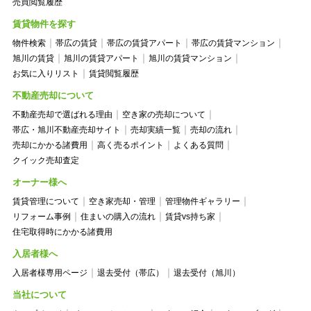
売買閲覧履歴
賃貸物件を探す
物件検索
帯広の賃貸
帯広の賃貸アパート
帯広の賃貸マンション
旭川の賃貸
旭川の賃貸アパート
旭川の賃貸マンション
お気に入りリスト
賃貸閲覧履歴
不動産売却について
不動産売却で選ばれる理由
空き家の売却について
帯広・旭川不動産売却サイト
売却実績一覧
売却の流れ
売却にかかる諸費用
高く売るポイント
よくある質問
クイック売却査定
オーナー様へ
賃貸管理について
空き家売却・管理
管理物件ギャラリー
リフォーム事例
住まいの購入の流れ
賃貸vs持ち家
住宅取得時にかかる諸費用
入居者様へ
入居者様専用ページ
退去受付（帯広）
退去受付（旭川）
当社について