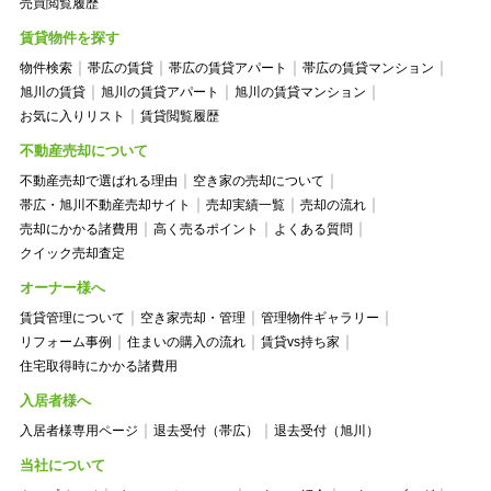
売買閲覧履歴
賃貸物件を探す
物件検索
帯広の賃貸
帯広の賃貸アパート
帯広の賃貸マンション
旭川の賃貸
旭川の賃貸アパート
旭川の賃貸マンション
お気に入りリスト
賃貸閲覧履歴
不動産売却について
不動産売却で選ばれる理由
空き家の売却について
帯広・旭川不動産売却サイト
売却実績一覧
売却の流れ
売却にかかる諸費用
高く売るポイント
よくある質問
クイック売却査定
オーナー様へ
賃貸管理について
空き家売却・管理
管理物件ギャラリー
リフォーム事例
住まいの購入の流れ
賃貸vs持ち家
住宅取得時にかかる諸費用
入居者様へ
入居者様専用ページ
退去受付（帯広）
退去受付（旭川）
当社について