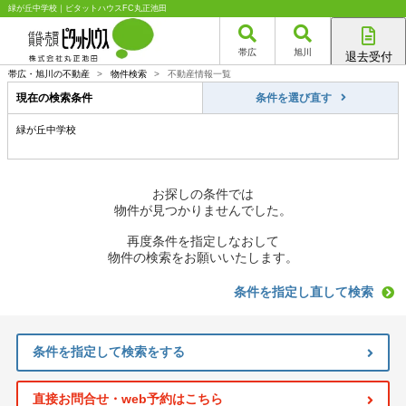
緑が丘中学校｜ピタットハウスFC丸正池田
帯広
旭川
退去受付
帯広店
帯広・旭川の不動産
>
物件検索
>
不動産情報一覧
旭川店
現在の検索条件
条件を選び直す
緑が丘中学校
お探しの条件では
物件が見つかりませんでした。
再度条件を指定しなおして
物件の検索をお願いいたします。
条件を指定し直して検索
条件を指定して検索をする
直接お問合せ・web予約はこちら