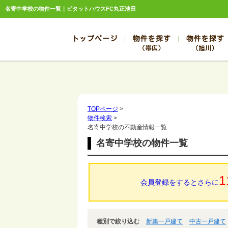
名寄中学校の物件一覧｜ピタットハウスFC丸正池田
トップページ
物件を探す
物件を探す
（帯広）
（旭川）
総合お問合せ
お知らせ
賃貸管理について
選ばれる理由
管理のお問合せ
スタッフ紹介
帯広
旭川
帯広
旭川
TOPページ
>
物件検索
>
帯広
旭川
名寄中学校の不動産情報一覧
帯広
旭川
名寄中学校の物件一覧
帯広
旭川
1
会員登録をするとさらに
種別で絞り込む
新築一戸建て
中古一戸建て