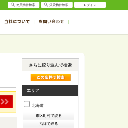
売買物件検索
賃貸物件検索
ログイン
当社について
お問い合わせ
賃貸
賃貸
サイト
事例
退去受付（帯広店）
会社概要
クイック売却査定
お問合せ
退去受付（旭川店）
採用情報
一覧
一覧
帯広の1R～1K賃貸
旭川の1R～1K賃貸
ート
ート
帯広の1DK～1LDK賃貸
旭川の1DK～1LDK賃貸
さらに絞り込んで検索
ション
ション
帯広の2K～2LDK賃貸
旭川の2K～2LDK賃貸
建て
建て
帯広の3K～3LDK賃貸
旭川の3K～3LDK賃貸
所
所
帯広の4K以上賃貸
旭川の4K以上賃貸
エリア
北海道