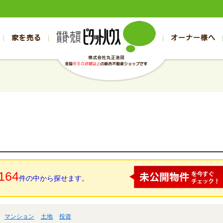
家を売る
オーナー様へ
売買
売買
売却実績一覧
空き家管理
スタッフブログ
売却のお問合せ
管理物件ギャラリー
売却のご相談
入居者様ページ
お客様の声
不動産売却査定
リフォーム
の売買物件一覧
の売買物件一覧
帯広の1000万円以下
旭川の1000万円以下
帯広の賃貸物件
旭川の賃貸物件
の新築一戸建て
の新築一戸建て
帯広の1000万～2000万円
旭川の1000万～2000万円
帯広の賃貸アパ
旭川の賃貸アパ
の中古一戸建て
の中古一戸建て
帯広の2000万～3000万円
旭川の2000万～3000万円
帯広の賃貸マン
旭川の賃貸マン
の土地
の土地
帯広の3000万～4000万円
旭川の3000万～4000万円
帯広の賃貸一戸
旭川の賃貸一戸
の中古マンション
の中古マンション
帯広の4000万以上
旭川の4000万以上
帯広の賃貸事務
旭川の賃貸事務
164
件の中から探せます。
マンション
土地
投資