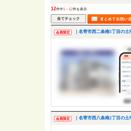
12
件中
1～12
件を表示
｜名寄市西二条南5丁目の土
会員限定
｜名寄市西八条南2丁目の土
会員限定