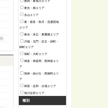
豊岡・東旭川エリア
東光・南エリア
永山エリア
東・新富・秋月・流通団地
エリア
春光・末広・東鷹栖エリア
川端・北門・近文・緑町・
錦町エリア
旭町・大町エリア
神楽・神楽岡・西神楽エリ
ア
旭神・緑が丘・西御料エリ
ア
神居・忠和・台場エリア
旭川近郊エリア
種別