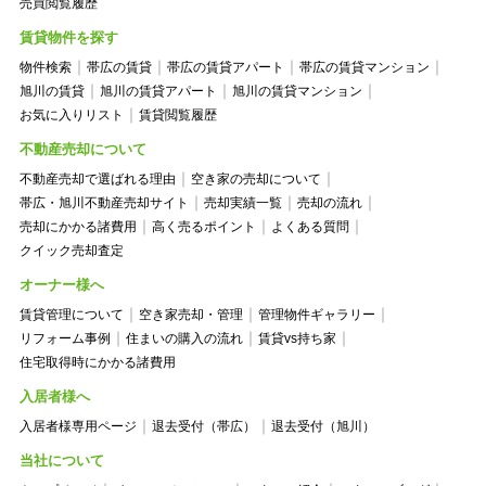
売買閲覧履歴
賃貸物件を探す
物件検索
帯広の賃貸
帯広の賃貸アパート
帯広の賃貸マンション
旭川の賃貸
旭川の賃貸アパート
旭川の賃貸マンション
お気に入りリスト
賃貸閲覧履歴
不動産売却について
不動産売却で選ばれる理由
空き家の売却について
帯広・旭川不動産売却サイト
売却実績一覧
売却の流れ
売却にかかる諸費用
高く売るポイント
よくある質問
クイック売却査定
オーナー様へ
賃貸管理について
空き家売却・管理
管理物件ギャラリー
リフォーム事例
住まいの購入の流れ
賃貸vs持ち家
住宅取得時にかかる諸費用
入居者様へ
入居者様専用ページ
退去受付（帯広）
退去受付（旭川）
当社について