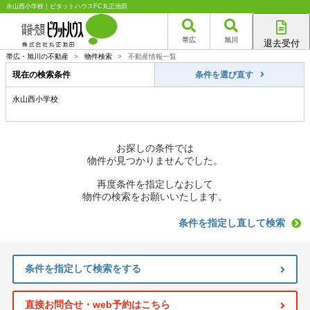
永山西小学校｜ピタットハウスFC丸正池田
帯広
旭川
退去受付
帯広店
帯広・旭川の不動産
>
物件検索
>
不動産情報一覧
旭川店
現在の検索条件
条件を選び直す
永山西小学校
お探しの条件では
物件が見つかりませんでした。
再度条件を指定しなおして
物件の検索をお願いいたします。
条件を指定し直して検索
条件を指定して検索をする
直接お問合せ・web予約はこちら